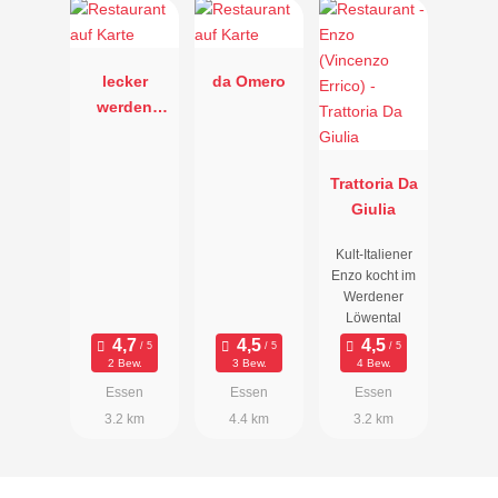
lecker
da Omero
werden
Kochschule
& Feinkost
Trattoria Da
Giulia
Kult-Italiener
Enzo kocht im
Werdener
Löwental
2 Bew.
3 Bew.
4 Bew.
Essen
Essen
Essen
3.2 km
4.4 km
3.2 km