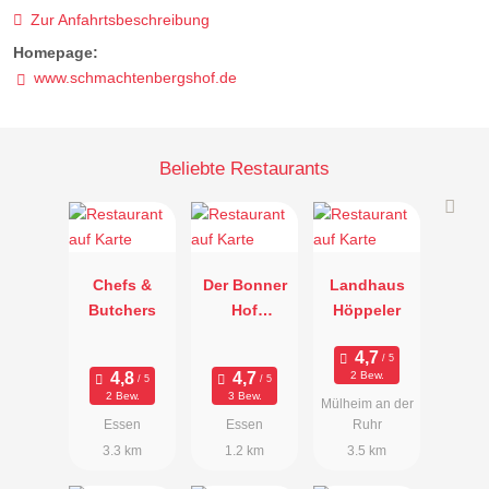
Zur Anfahrtsbeschreibung
Homepage:
www.schmachtenbergshof.de
Beliebte Restaurants
Chefs &
Der Bonner
Landhaus
Butchers
Hof
Höppeler
Bienvenidos
2 Bew.
2 Bew.
3 Bew.
Mülheim an der
Essen
Essen
Ruhr
3.3 km
1.2 km
3.5 km