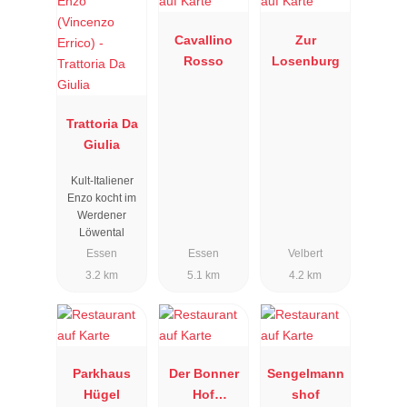
Cavallino
Zur
Rosso
Losenburg
Trattoria Da
Giulia
Kult-Italiener
Enzo kocht im
Werdener
Löwental
Essen
Essen
Velbert
3.2 km
5.1 km
4.2 km
Parkhaus
Der Bonner
Sengelmann
Hügel
Hof
shof