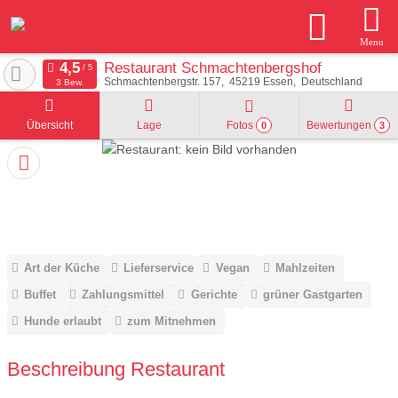
Menu
Restaurant Schmachtenbergshof
Schmachtenbergstr. 157
45219
Essen
Deutschland
3 Bew.
Übersicht
Lage
Fotos
Bewertungen
0
3
Art der Küche
Lieferservice
Vegan
Mahlzeiten
Buffet
Zahlungsmittel
Gerichte
grüner Gastgarten
Hunde erlaubt
zum Mitnehmen
Beschreibung Restaurant