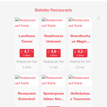
Beliebte Restaurants
Landhaus
Steakhouse
Strandkurha
Tanner
Unterwirt
us Waging
am See
4 Bew.
3 Bew.
3 Bew.
Waging am See
Waging am See
Waging Am See
1.0 km
1.1 km
0.1 km
Restaurant
Speckspezia
Hofbräuhau
Eichenhof
litäten Simic
s Traunstein
GmbH