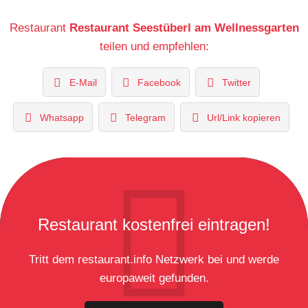
Restaurant
Restaurant Seestüberl am Wellnessgarten
teilen und empfehlen:
E-Mail
Facebook
Twitter
Whatsapp
Telegram
Url/Link kopieren
Restaurant kostenfrei eintragen!
Tritt dem restaurant.info Netzwerk bei und werde
europaweit gefunden.