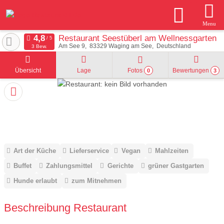
Menu
Restaurant Seestüberl am Wellnessgarten
Am See 9
83329
Waging am See
Deutschland
3 Bew.
Übersicht
Lage
Fotos
Bewertungen
0
3
Art der Küche
Lieferservice
Vegan
Mahlzeiten
Buffet
Zahlungsmittel
Gerichte
grüner Gastgarten
Hunde erlaubt
zum Mitnehmen
Beschreibung Restaurant