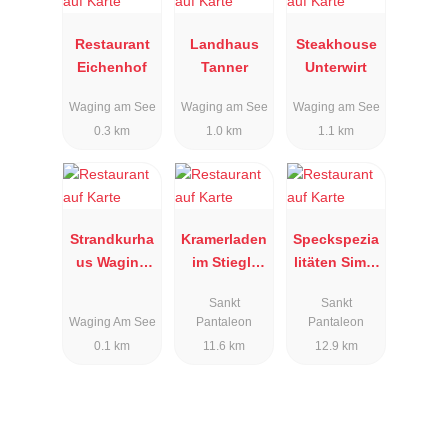
Restaurant
Landhaus
Steakhouse
Eichenhof
Tanner
Unterwirt
Waging am See
Waging am See
Waging am See
0.3 km
1.0 km
1.1 km
Strandkurha
Kramerladen
Speckspezia
us Waging
im Stiegl-
litäten Simic
am See
Gut
GmbH
Sankt
Sankt
Wildshut
Waging Am See
Pantaleon
Pantaleon
0.1 km
11.6 km
12.9 km