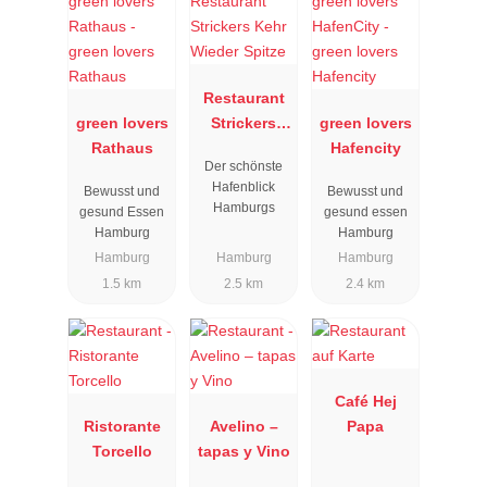
Restaurant
green lovers
Strickers
green lovers
Rathaus
Kehr Wieder
Hafencity
Der schönste
Spitze
Hafenblick
Bewusst und
Bewusst und
Hamburgs
gesund Essen
gesund essen
Hamburg
Hamburg
Hamburg
Hamburg
Hamburg
1.5 km
2.5 km
2.4 km
Café Hej
Ristorante
Avelino –
Papa
Torcello
tapas y Vino