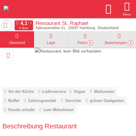
Menu
Restaurant St. Raphael
Adenauerallee 41
20097
Hamburg
Deutschland
2 Bew.
Übersicht
Lage
Fotos
Bewertungen
0
2
Art der Küche
Lieferservice
Vegan
Mahlzeiten
Buffet
Zahlungsmittel
Gerichte
grüner Gastgarten
Hunde erlaubt
zum Mitnehmen
Beschreibung Restaurant