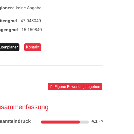
gionen:
keine Angabe
eitengrad
:
47.048040
ngengrad
:
15.150840
utenplaner
Kontakt
Eigene Bewertung abgeben
usammenfassung
samteindruck
4,1