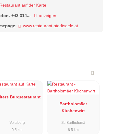
Restaurant auf der Karte
lefon:
+43 314...
anzeigen
mepage:
www.restaurant-stadtsaele.at
lters Burgrestaurant
Bartholomäer
Kirchenwirt
Voitsberg
St. Bartholomä
0.5 km
8.5 km