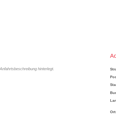
A
Anfahrtsbeschreibung hinterlegt.
St
Pos
Sta
Bu
La
Ort