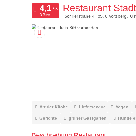
Restaurant Stadt
3 Bew.
Schillerstraße 4
8570
Voitsberg
Öst
Art der Küche
Lieferservice
Vegan
Gerichte
grüner Gastgarten
Hunde e
Beschreibung Restaurant