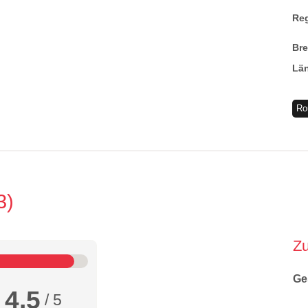
Re
Br
Lä
Ro
3
Z
Ge
4,5
/ 5