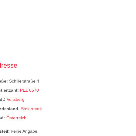
dresse
raße:
Schillerstraße 4
tleitzahl:
PLZ 8570
dt:
Voitsberg
ndesland:
Steiermark
nd:
Österreich
steil:
keine Angabe