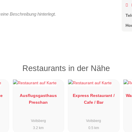
keine Beschreibung hinterlegt.
Te
Ho
Restaurants in der Nähe
te
Ausflugsgasthaus
Express Restaurant /
Wa
Preschan
Cafe / Bar
Voitsberg
Voitsberg
3.2 km
0.5 km