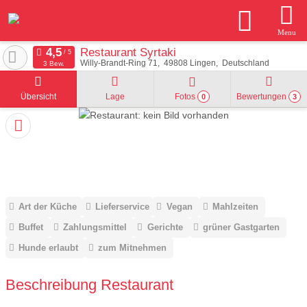
Menu
Restaurant Syrtaki
Willy-Brandt-Ring 71
49808
Lingen
Deutschland
3 Bew.
Übersicht
Lage
Fotos
Bewertungen
0
3
Art der Küche
Lieferservice
Vegan
Mahlzeiten
Buffet
Zahlungsmittel
Gerichte
grüner Gastgarten
Hunde erlaubt
zum Mitnehmen
Beschreibung Restaurant