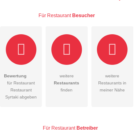
Für Restaurant
Besucher
E-Mail-Adresse (wird nicht veröffentlicht)
Bewertung
weitere
weitere
Hiermit akzeptiere ich die
AGB
.
für Restaurant
Restaurants
Restaurants in
Restaurant
finden
meiner Nähe
Die
Datenschutzerklärung
habe ich zur Kenntnis genommen.
Syrtaki abgeben
öffentliche Frage stellen
Abbrechen
Hinweis:
Bitte beachten Sie, öffentliche Fragen sind
für alle
Besucher sichtbar
.
Für Restaurant
Betreiber
Klicken Sie hier um eine
individuelle Frage
an den