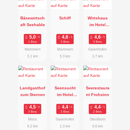
Bäsewirtsch
Schiff
Wirtshaus
aft Seehalde
im Hotel
Gasthaus
Hirschen
1 Bew.
3 Bew.
3 Bew.
Mammern
Mammern
Gaienhofen
5.1 km
5.3 km
3.7 km
Landgasthof
Seensucht
Seerestaura
zum Sternen
im Hotel
nt Frohsinn
Hoeri
3 Bew.
3 Bew.
2 Bew.
Moos
Gaienhofen
Steckborn
6.2 km
1.3 km
0.6 km