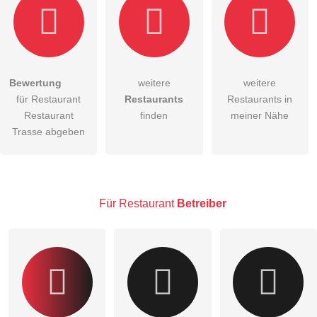
Bewertung
weitere
weitere
Hiermit akzeptiere ich die
AGB
.
für Restaurant
Restaurants
Restaurants in
Restaurant
finden
meiner Nähe
Die
Datenschutzerklärung
habe ich zur Kenntnis genommen.
Trasse abgeben
öffentliche Frage stellen
Abbrechen
Hinweis:
Bitte beachten Sie, öffentliche Fragen sind
für alle
Besucher sichtbar
.
Für Restaurant
Betreiber
Klicken Sie hier um eine
individuelle Frage
an den
Restaurant-Eintrag zu stellen
.