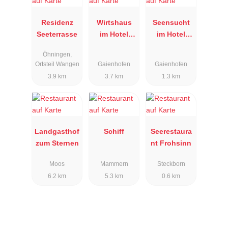
Residenz
Wirtshaus
Seensucht
Seeterrasse
im Hotel
im Hotel
Gasthaus
Hoeri
Öhningen,
Hirschen
Ortsteil Wangen
Gaienhofen
Gaienhofen
3.9 km
3.7 km
1.3 km
Landgasthof
Schiff
Seerestaura
zum Sternen
nt Frohsinn
Moos
Mammern
Steckborn
6.2 km
5.3 km
0.6 km