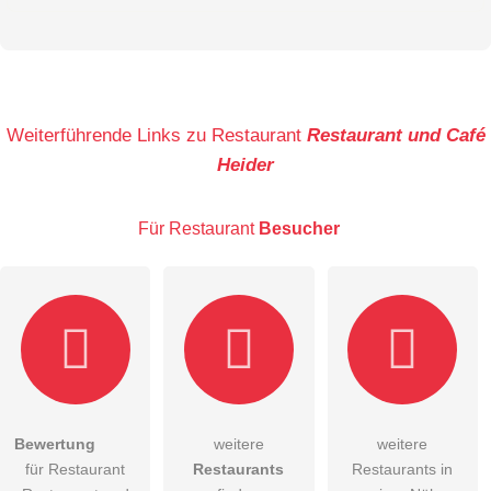
Vorname
Name
Weiterführende Links zu Restaurant
Restaurant und Café
Heider
E-Mail-Adresse (wird nicht veröffentlicht)
Für Restaurant
Besucher
Hiermit akzeptiere ich die
AGB
.
Bewertung
weitere
weitere
für Restaurant
Restaurants
Restaurants in
Die
Datenschutzerklärung
habe ich zur Kenntnis genommen.