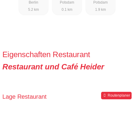
Berlin
Potsdam
Potsdam
Pfingstberg"
5.2 km
0.1 km
1.9 km
Eigenschaften Restaurant
Restaurant und Café Heider
Lage Restaurant
Routenplaner