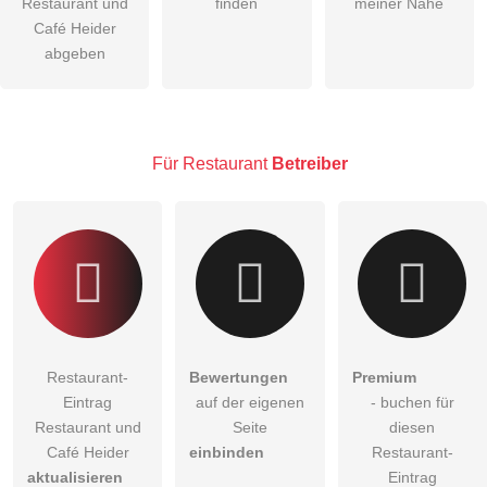
Restaurant und
finden
meiner Nähe
öffentliche Frage stellen
Café Heider
Abbrechen
abgeben
Hinweis:
Bitte beachten Sie, öffentliche Fragen sind
für alle
Besucher sichtbar
.
Klicken Sie hier um eine
individuelle Frage
an den
Restaurant-Eintrag zu stellen
.
Für Restaurant
Betreiber
Restaurant-
Bewertungen
Premium
Eintrag
auf der eigenen
- buchen für
Restaurant und
Seite
diesen
Café Heider
einbinden
Restaurant-
aktualisieren
Eintrag