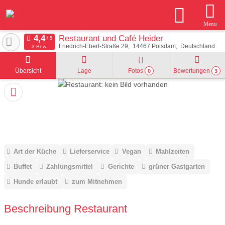
Menu
Restaurant und Café Heider
Friedrich-Ebert-Straße 29
14467
Potsdam
Deutschland
3 Bew.
Übersicht
Lage
Fotos
Bewertungen
0
3
Art der Küche
Lieferservice
Vegan
Mahlzeiten
Buffet
Zahlungsmittel
Gerichte
grüner Gastgarten
Hunde erlaubt
zum Mitnehmen
Beschreibung Restaurant