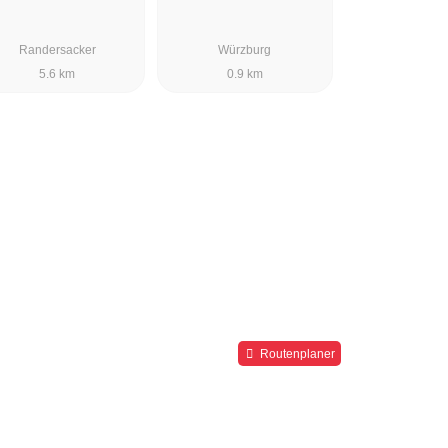
Randersacker
Würzburg
5.6 km
0.9 km
Routenplaner