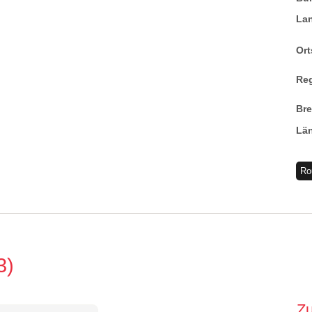
La
Ort
Re
Br
Lä
Ro
3
Z