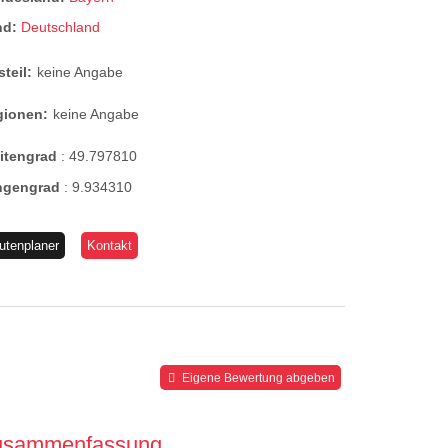
nd:
Deutschland
steil:
keine Angabe
gionen:
keine Angabe
eitengrad
:
49.797810
ngengrad
:
9.934310
utenplaner
Kontakt
Eigene Bewertung abgeben
usammenfassung