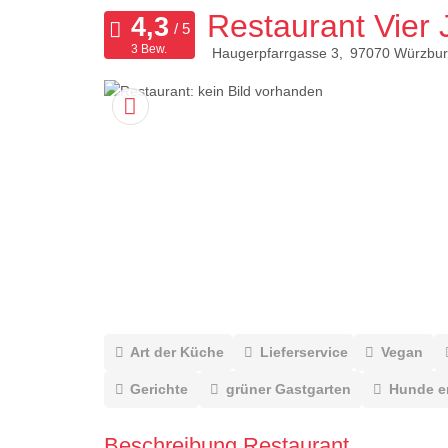
Restaurant Vier 
3 Bew.
Haugerpfarrgasse 3
97070
Würzbur
Art der Küche
Lieferservice
Vegan
Gerichte
grüner Gastgarten
Hunde e
Beschreibung Restaurant