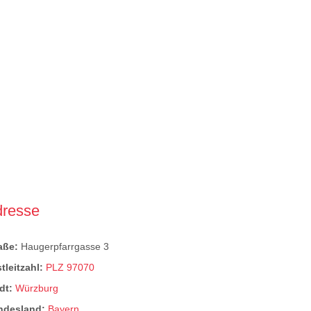
dresse
raße:
Haugerpfarrgasse 3
tleitzahl:
PLZ 97070
dt:
Würzburg
ndesland:
Bayern