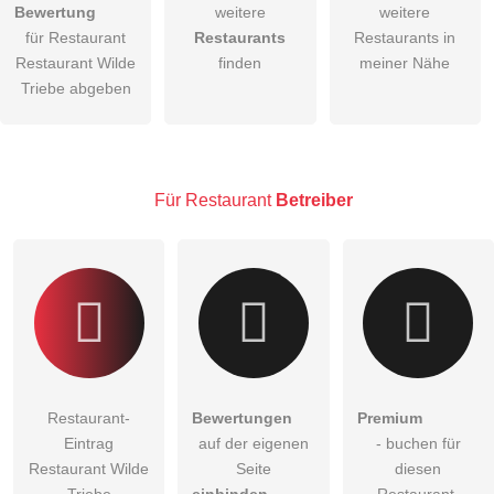
Bewertung
weitere
weitere
für Restaurant
Restaurants
Restaurants in
Die
Datenschutzerklärung
habe ich zur Kenntnis genommen.
Restaurant Wilde
finden
meiner Nähe
öffentliche Frage stellen
Triebe abgeben
Abbrechen
Hinweis:
Bitte beachten Sie, öffentliche Fragen sind
für alle
Besucher sichtbar
.
Klicken Sie hier um eine
individuelle Frage
an den
Für Restaurant
Betreiber
Restaurant-Eintrag zu stellen
.
Restaurant-
Bewertungen
Premium
Eintrag
auf der eigenen
- buchen für
Restaurant Wilde
Seite
diesen
Triebe
einbinden
Restaurant-