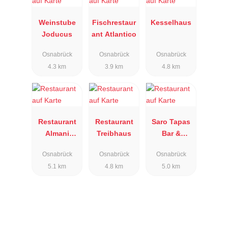
Weinstube
Fischrestaur
Kesselhaus
Joducus
ant Atlantico
Osnabrück
Osnabrück
Osnabrück
4.3 km
3.9 km
4.8 km
Restaurant
Restaurant
Saro Tapas
Almani
Treibhaus
Bar &
Osnabrück
Lounge
Osnabrück
Osnabrück
Osnabrück
5.1 km
4.8 km
5.0 km