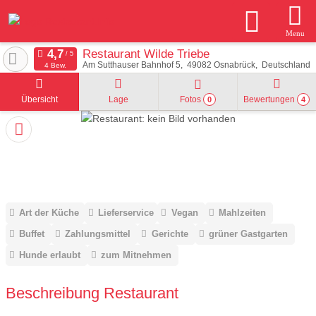
Menu
Restaurant Wilde Triebe
Am Sutthauser Bahnhof 5
49082
Osnabrück
Deutschland
4 Bew.
Übersicht
Lage
Fotos
Bewertungen
0
4
Art der Küche
Lieferservice
Vegan
Mahlzeiten
Buffet
Zahlungsmittel
Gerichte
grüner Gastgarten
Hunde erlaubt
zum Mitnehmen
Beschreibung Restaurant