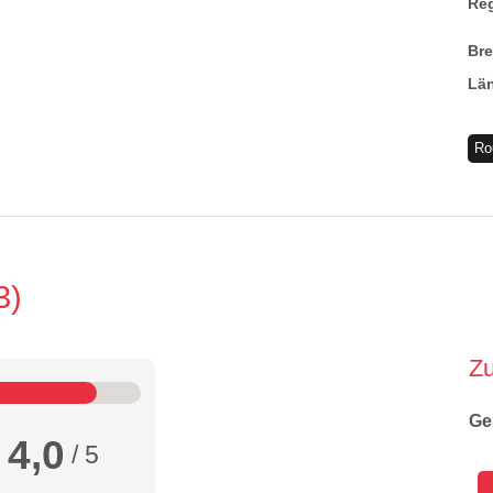
Re
Br
Lä
Ro
3
Z
Ge
4,0
/ 5