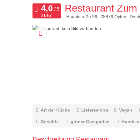
Restaurant Zum 
3 Bew.
Hauptstraße 96
28876
Oyten
Deut
Art der Küche
Lieferservice
Vegan
Gerichte
grüner Gastgarten
Hunde e
Beschreibung Restaurant