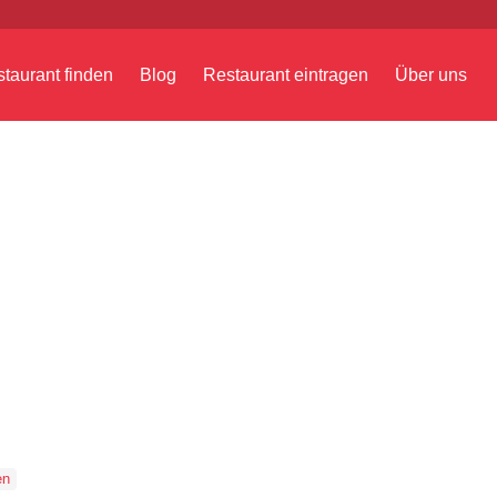
taurant finden
Blog
Restaurant eintragen
Über uns
en