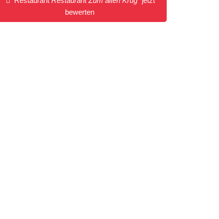
Restaurant
Restaurant Zum alten Krug
jetzt
bewerten