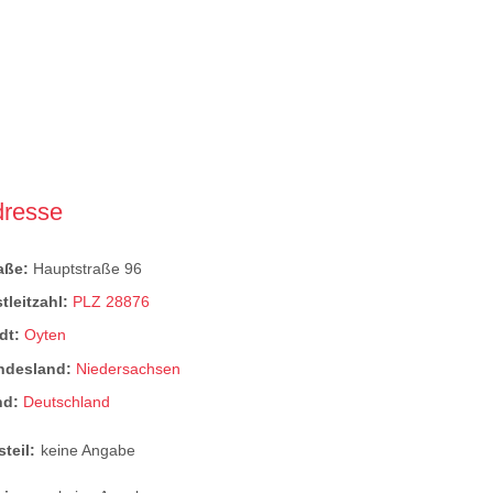
dresse
raße:
Hauptstraße 96
tleitzahl:
PLZ 28876
dt:
Oyten
ndesland:
Niedersachsen
nd:
Deutschland
steil:
keine Angabe