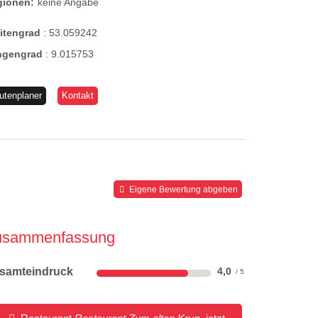
gionen:
keine Angabe
eitengrad
:
53.059242
ngengrad
:
9.015753
utenplaner
Kontakt
Eigene Bewertung abgeben
usammenfassung
samteindruck
4,0