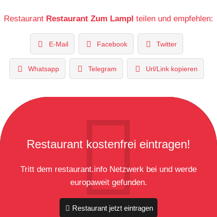
Restaurant
Restaurant Zum Lampl
teilen und empfehlen:
E-Mail
Facebook
Twitter
Whatsapp
Telegram
Url/Link kopieren
Restaurant kostenfrei eintragen!
Tritt dem restaurant.info Netzwerk bei und werde
europaweit gefunden.
Restaurant jetzt eintragen