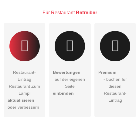
Besucher sichtbar
.
Klicken Sie hier um eine
individuelle Frage
an den
Für Restaurant
Betreiber
Restaurant-Eintrag zu stellen
.
Restaurant-
Bewertungen
Premium
Eintrag
auf der eigenen
- buchen für
Restaurant Zum
Seite
diesen
Lampl
einbinden
Restaurant-
aktualisieren
Eintrag
oder verbessern