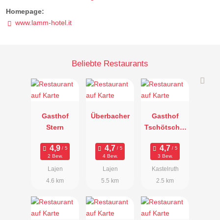
Homepage:
www.lamm-hotel.it
Beliebte Restaurants
Gasthof
Überbacher
Gasthof
Stern
Tschötscher
hof
2 Bew.
4 Bew.
3 Bew.
Lajen
Lajen
Kastelruth
4.6 km
5.5 km
2.5 km