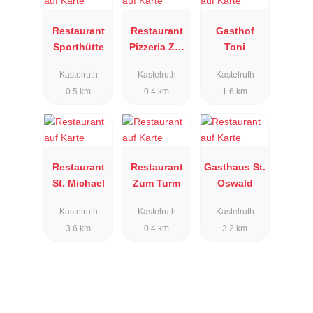
Restaurant
Restaurant
Gasthof
Sporthütte
Pizzeria Zur
Toni
alten
Kastelruth
Kastelruth
Kastelruth
Schmiede
0.5 km
0.4 km
1.6 km
Restaurant
Restaurant
Gasthaus St.
St. Michael
Zum Turm
Oswald
Kastelruth
Kastelruth
Kastelruth
3.6 km
0.4 km
3.2 km