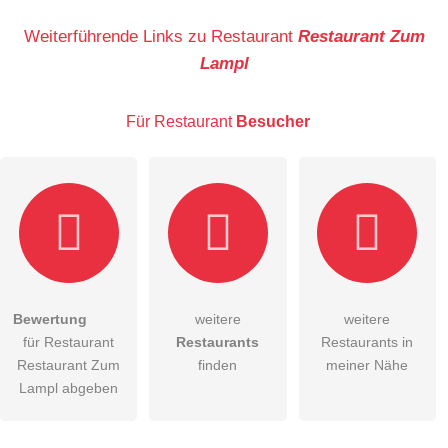
Name
Weiterführende Links zu Restaurant
Restaurant Zum
Lampl
E-Mail-Adresse (wird nicht veröffentlicht)
Für Restaurant
Besucher
Hiermit akzeptiere ich die
AGB
.
Bewertung
weitere
weitere
für Restaurant
Restaurants
Restaurants in
Die
Datenschutzerklärung
habe ich zur Kenntnis genommen.
Restaurant Zum
finden
meiner Nähe
öffentliche Frage stellen
Lampl abgeben
Abbrechen
Hinweis:
Bitte beachten Sie, öffentliche Fragen sind
für alle