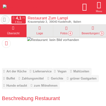
Menu
Restaurant Zum Lampl
Krausenplatz 3
39040
Kastelruth
Italien
3 Bew.
Übersicht
Lage
Fotos
Bewertungen
0
3
Art der Küche
Lieferservice
Vegan
Mahlzeiten
Buffet
Zahlungsmittel
Gerichte
grüner Gastgarten
Hunde erlaubt
zum Mitnehmen
Beschreibung Restaurant