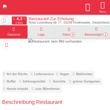
Menu
Restaurant Zur Erholung
Rosa-Luxemburg-Str. 77
03238
Finsterwalde
Deutschland
2 Bew.
Übersicht
Lage
Fotos
Bewertungen
0
2
Art der Küche
Lieferservice
Vegan
Mahlzeiten
Buffet
Zahlungsmittel
Gerichte
grüner Gastgarten
Hunde erlaubt
zum Mitnehmen
Beschreibung Restaurant