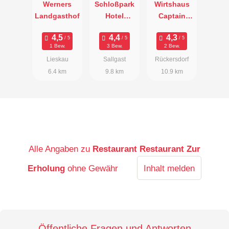
Werners
Schloßpark
Wirtshaus
Landgasthof
Hotel
Captain
Sallgast
Hook
1 Bew.
3 Bew.
2 Bew.
Lieskau
Sallgast
Rückersdorf
6.4 km
9.8 km
10.9 km
Alle Angaben zu
Restaurant Restaurant Zur
Erholung
ohne Gewähr
Inhalt melden
Öffentliche Fragen und Antworten