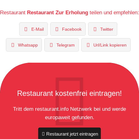
Restaurant
Restaurant Zur Erholung
teilen und empfehlen:
E-Mail
Facebook
Twitter
Whatsapp
Telegram
Url/Link kopieren
Restaurant kostenfrei eintragen!
Tritt dem restaurant.info Netzwerk bei und werde
europaweit gefunden.
Restaurant jetzt eintragen