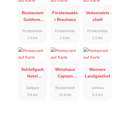
Restaurant
Finsterwalde
Vetternwirts
Goldener
r Brauhaus
chaft
Hahn
Finsterwalde
Finsterwalde
Finsterwalde
1.6 km
1.8 km
1.0 km
Schloßpark
Wirtshaus
Werners
Hotel
Captain
Landgasthof
Sallgast
Hook
Sallgast
Rückersdorf
Lieskau
9.8 km
10.9 km
6.4 km