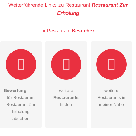
Name
Weiterführende Links zu Restaurant
Restaurant Zur
Erholung
E-Mail-Adresse (wird nicht veröffentlicht)
Für Restaurant
Besucher
Hiermit akzeptiere ich die
AGB
.
Bewertung
weitere
weitere
für Restaurant
Restaurants
Restaurants in
Die
Datenschutzerklärung
habe ich zur Kenntnis genommen.
Restaurant Zur
finden
meiner Nähe
öffentliche Frage stellen
Erholung
Abbrechen
abgeben
Hinweis:
Bitte beachten Sie, öffentliche Fragen sind
für alle
Besucher sichtbar
.