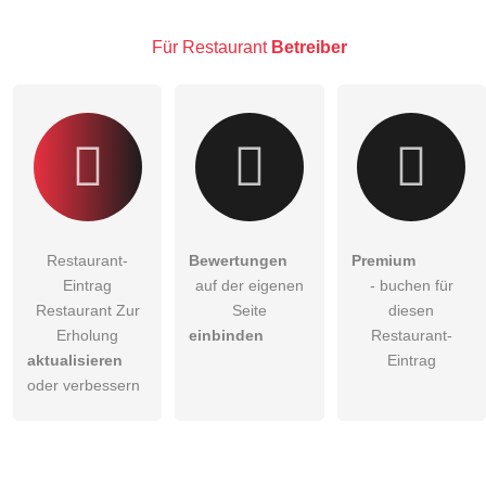
Klicken Sie hier um eine
individuelle Frage
an den
Restaurant-Eintrag zu stellen
.
Für Restaurant
Betreiber
Restaurant-
Bewertungen
Premium
Eintrag
auf der eigenen
- buchen für
Restaurant Zur
Seite
diesen
Erholung
einbinden
Restaurant-
aktualisieren
Eintrag
oder verbessern