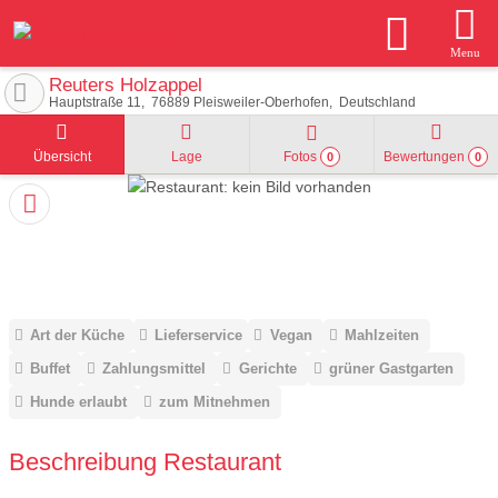
Menu
Reuters Holzappel
Hauptstraße 11
76889
Pleisweiler-Oberhofen
Deutschland
Übersicht
Lage
Fotos
Bewertungen
0
0
Art der Küche
Lieferservice
Vegan
Mahlzeiten
Buffet
Zahlungsmittel
Gerichte
grüner Gastgarten
Hunde erlaubt
zum Mitnehmen
Beschreibung Restaurant