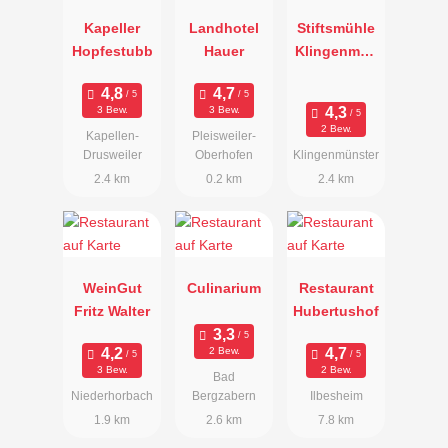
Kapeller
Landhotel
Stiftsmühle
Hopfestubb
Hauer
Klingenmün
ster
3 Bew.
3 Bew.
2 Bew.
Kapellen-
Pleisweiler-
Drusweiler
Oberhofen
Klingenmünster
2.4 km
0.2 km
2.4 km
WeinGut
Culinarium
Restaurant
Fritz Walter
Hubertushof
2 Bew.
3 Bew.
2 Bew.
Bad
Niederhorbach
Bergzabern
Ilbesheim
1.9 km
2.6 km
7.8 km