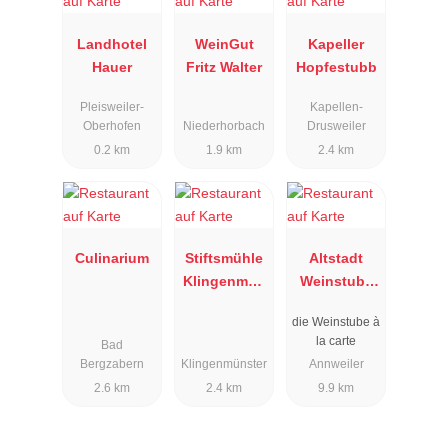
Landhotel
WeinGut
Kapeller
Hauer
Fritz Walter
Hopfestubb
Pleisweiler-
Kapellen-
Oberhofen
Niederhorbach
Drusweiler
0.2 km
1.9 km
2.4 km
Culinarium
Stiftsmühle
Altstadt
Klingenmün
Weinstube
ster
Annweiler
die Weinstube à
la carte
Bad
Bergzabern
Klingenmünster
Annweiler
2.6 km
2.4 km
9.9 km