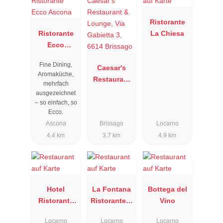
Ristorante
Ristorante
La Chiesa
Ecco
Ascona
Fine Dining,
Caesar's
Aromaküche,
Restaurant
mehrfach
& Lounge,
ausgezeichnet
Via Gabietta
– so einfach, so
Ecco.
3, 6614
Ascona
Brissago
Locarno
Brissago
4.4 km
3.7 km
4.9 km
Hotel
La Fontana
Bottega del
Ristorante
Ristorante &
Vino
America
Bar
Locarno
Locarno
Locarno