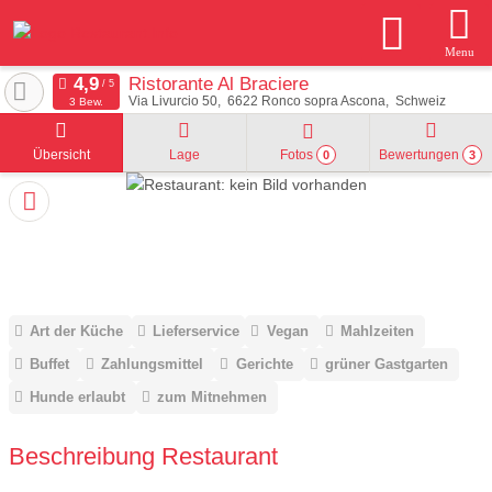
Menu
Ristorante Al Braciere
Via Livurcio 50
6622
Ronco sopra Ascona
Schweiz
3 Bew.
Übersicht
Lage
Fotos
Bewertungen
0
3
Art der Küche
Lieferservice
Vegan
Mahlzeiten
Buffet
Zahlungsmittel
Gerichte
grüner Gastgarten
Hunde erlaubt
zum Mitnehmen
Beschreibung Restaurant