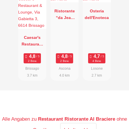
Ristorante
Osteria
“da Jean
dell'Enoteca
Pierre”
Caesar's
Restaurant
& Lounge,
Via Gabietta
2 Bew.
2 Bew.
4 Bew.
3, 6614
Brissago
Ascona
Losone
Brissago
3.7 km
4.0 km
2.7 km
Alle Angaben zu
Restaurant Ristorante Al Braciere
ohne