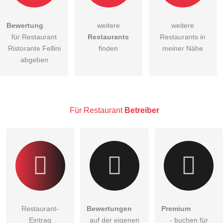
Bewertung
weitere
weitere
Hiermit akzeptiere ich die
AGB
.
für Restaurant
Restaurants
Restaurants in
Ristorante Fellini
finden
meiner Nähe
Die
Datenschutzerklärung
habe ich zur Kenntnis genommen.
abgeben
öffentliche Frage stellen
Abbrechen
Hinweis:
Bitte beachten Sie, öffentliche Fragen sind
für alle
Besucher sichtbar
.
Für Restaurant
Betreiber
Klicken Sie hier um eine
individuelle Frage
an den
Restaurant-Eintrag zu stellen
.
Restaurant-
Bewertungen
Premium
Eintrag
auf der eigenen
- buchen für