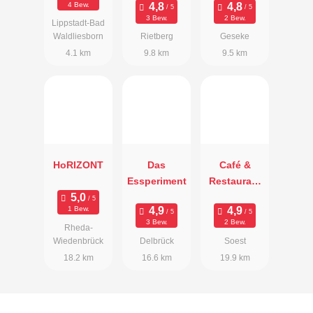
4 Bew.
3 Bew.
2 Bew.
Lippstadt-Bad
Waldliesborn
Rietberg
Geseke
4.1 km
9.8 km
9.5 km
HoRIZONT
Das
Café &
Essperiment
Restaurant
Ferdinand
1 Bew.
3 Bew.
2 Bew.
Rheda-
Wiedenbrück
Delbrück
Soest
18.2 km
16.6 km
19.9 km