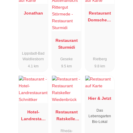
Jonathan
Restaurant
Domschenk
e
Restaurant
Sturmidi
Lippstadt-Bad
Waldliesborn
Geseke
Rietberg
4.1 km
9.5 km
9.8 km
Hier & Jetzt
Das
Hotel-
Restaurant
Lebensgarten
Landrestaur
Ratskeller
Bio-Lokal
ant
Wiedenbrüc
Rheda-
Schnittker
k