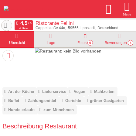
Menu
Ristorante Fellini
Cappelstraße 44a
59555
Lippstadt
Deutschland
4 Bew.
Übersicht
Lage
Fotos
Bewertungen
0
4
Art der Küche
Lieferservice
Vegan
Mahlzeiten
Buffet
Zahlungsmittel
Gerichte
grüner Gastgarten
Hunde erlaubt
zum Mitnehmen
Beschreibung Restaurant