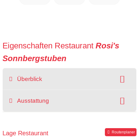
Eigenschaften Restaurant
Rosi's
Sonnbergstuben
Überblick
Preisniveau:
Raucherbereich
Ausstattung
grüner Gastgarten
rollstuhlgerecht
Hochstuhl
Parkplätze verfügbar
Lage Restaurant
Routenplaner