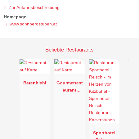
Zur Anfahrtsbeschreibung
Homepage:
www.sonnbergstuben.at
Beliebte Restaurants
Bärenbichl
Gourmetrest
aurant
Kupferstube
im
Tennerhof
Gourmet &
Spa de
Charme
Sporthotel