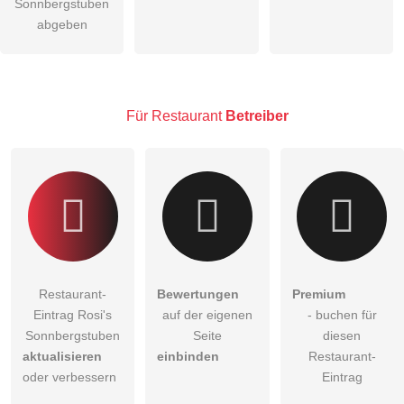
öffentliche Frage stellen
Sonnbergstuben
Abbrechen
abgeben
Hinweis:
Bitte beachten Sie, öffentliche Fragen sind
für alle
Besucher sichtbar
.
Klicken Sie hier um eine
individuelle Frage
an den
Restaurant-Eintrag zu stellen
.
Für Restaurant
Betreiber
Restaurant-
Bewertungen
Premium
Eintrag Rosi's
auf der eigenen
- buchen für
Sonnbergstuben
Seite
diesen
aktualisieren
einbinden
Restaurant-
oder verbessern
Eintrag