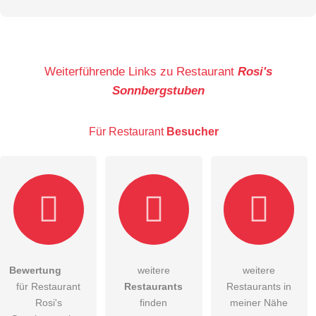
Vorname
Name
Weiterführende Links zu Restaurant
Rosi's
Sonnbergstuben
E-Mail-Adresse (wird nicht veröffentlicht)
Für Restaurant
Besucher
Hiermit akzeptiere ich die
AGB
.
Bewertung
weitere
weitere
für Restaurant
Restaurants
Restaurants in
Die
Datenschutzerklärung
habe ich zur Kenntnis genommen.
Rosi's
finden
meiner Nähe