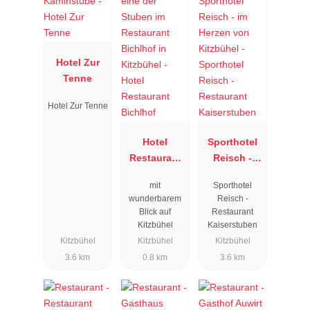
Hotel Zur
Tenne
Hotel Zur Tenne
Hotel
Sporthotel
Restaurant
Reisch -
Bichlhof
Restaurant
mit
Sporthotel
Kaiserstube
wunderbarem
Reisch -
n
Blick auf
Restaurant
Kitzbühel
Kaiserstuben
Kitzbühel
Kitzbühel
Kitzbühel
3.6 km
0.8 km
3.6 km