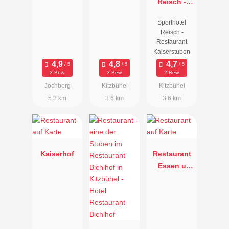
Hotel -
Reisch -
Relais &
Restaurant
Sporthotel
Châteaux
Kaiserstube
Reisch -
n
Restaurant
Kaiserstuben
3 Bew.
3 Bew.
2 Bew.
Jochberg
Kitzbühel
Kitzbühel
5.3 km
3.6 km
3.6 km
Kaiserhof
Restaurant
Essen u
Trinken