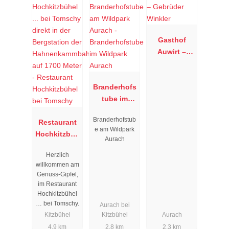
Gasthof
Auwirt –
Gebrüder
Winkler
Branderhofs
tube im
Wildpark
Branderhofstub
Restaurant
Aurach
e am Wildpark
Hochkitzbüh
Aurach
el bei
Herzlich
Tomschy
willkommen am
Genuss-Gipfel,
im Restaurant
Hochkitzbühel
… bei Tomschy.
Aurach bei
Kitzbühel
Kitzbühel
Aurach
4.9 km
2.8 km
2.3 km