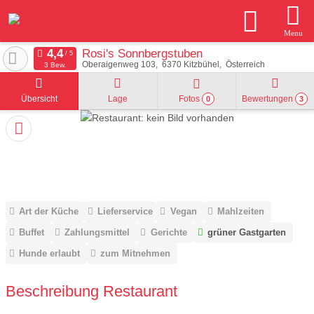
Menu
Rosi's Sonnbergstuben
Oberaigenweg 103
6370
Kitzbühel
Österreich
3 Bew.
Übersicht
Lage
Fotos
Bewertungen
0
3
Art der Küche
Lieferservice
Vegan
Mahlzeiten
Buffet
Zahlungsmittel
Gerichte
grüner Gastgarten
Hunde erlaubt
zum Mitnehmen
Beschreibung Restaurant