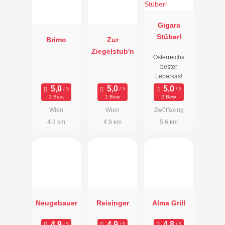
Gigara
Stüberl
Brimo
Zur
Ziegelstub'n
Österreichs
bester
Leberkäs!
1 Bew.
1 Bew.
2 Bew.
Wien
Wien
Zwölfaxing
4.3 km
4.9 km
5.6 km
Neugebauer
Reisinger
Alma Grill