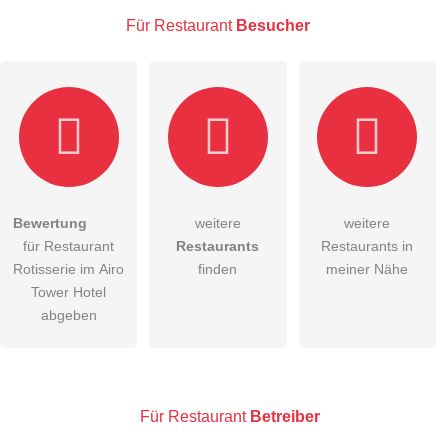
E-Mail-Adresse (wird nicht veröffentlicht)
Für Restaurant
Besucher
Hiermit akzeptiere ich die
AGB
.
Bewertung
weitere
weitere
für Restaurant
Restaurants
Restaurants in
Die
Datenschutzerklärung
habe ich zur Kenntnis genommen.
Rotisserie im Airo
finden
meiner Nähe
öffentliche Frage stellen
Tower Hotel
Abbrechen
abgeben
Hinweis:
Bitte beachten Sie, öffentliche Fragen sind
für alle
Besucher sichtbar
.
Klicken Sie hier um eine
individuelle Frage
an den
Restaurant-Eintrag zu stellen
.
Für Restaurant
Betreiber