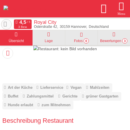
Menu
Royal City
Osterstraße 42
30159
Hannover
Deutschland
3 Bew.
Übersicht
Lage
Fotos
Bewertungen
0
3
Art der Küche
Lieferservice
Vegan
Mahlzeiten
Buffet
Zahlungsmittel
Gerichte
grüner Gastgarten
Hunde erlaubt
zum Mitnehmen
Beschreibung Restaurant