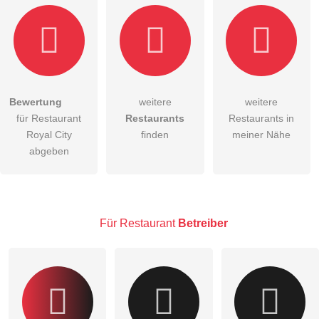
Bewertung
weitere
weitere
Hiermit akzeptiere ich die
AGB
.
für Restaurant
Restaurants
Restaurants in
Royal City
finden
meiner Nähe
Die
Datenschutzerklärung
habe ich zur Kenntnis genommen.
abgeben
öffentliche Frage stellen
Abbrechen
Hinweis:
Bitte beachten Sie, öffentliche Fragen sind
für alle
Besucher sichtbar
.
Für Restaurant
Betreiber
Klicken Sie hier um eine
individuelle Frage
an den
Restaurant-Eintrag zu stellen
.