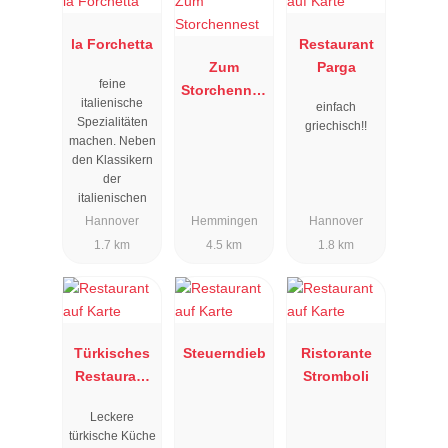
la Forchetta
Restaurant
Zum
Parga
feine
Storchennes
italienische
einfach
t
Spezialitäten
griechisch!!
machen. Neben
den Klassikern
der
italienischen
Hannover
Hemmingen
Hannover
1.7 km
4.5 km
1.8 km
Türkisches
Steuerndieb
Ristorante
Restaurant
Stromboli
Nazar
Leckere
türkische Küche