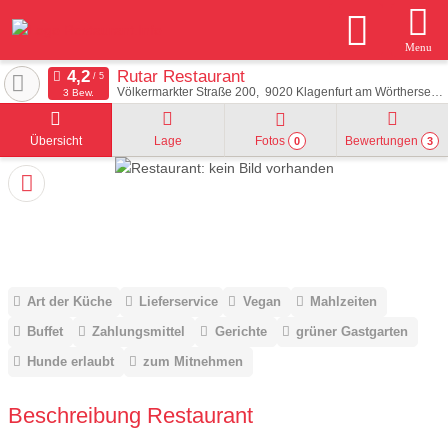
Menu
Rutar Restaurant
Völkermarkter Straße 200
9020
Klagenfurt am Wörthersee
3 Bew.
Übersicht
Lage
Fotos
Bewertungen
0
3
Art der Küche
Lieferservice
Vegan
Mahlzeiten
Buffet
Zahlungsmittel
Gerichte
grüner Gastgarten
Hunde erlaubt
zum Mitnehmen
Beschreibung Restaurant