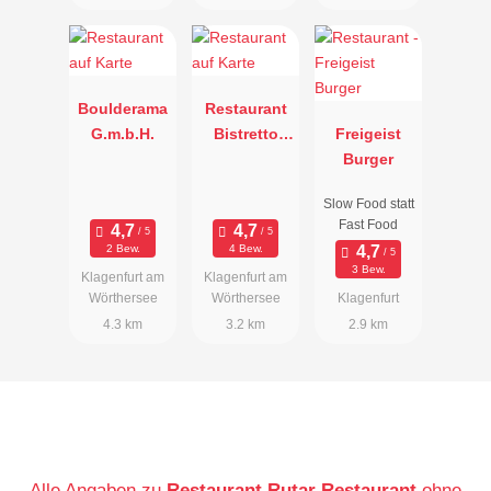
Boulderama
Restaurant
G.m.b.H.
Bistretto
Freigeist
Dolce Vita
Burger
Slow Food statt
Fast Food
2 Bew.
4 Bew.
3 Bew.
Klagenfurt am
Klagenfurt am
Wörthersee
Wörthersee
Klagenfurt
4.3 km
3.2 km
2.9 km
Alle Angaben zu
Restaurant Rutar Restaurant
ohne