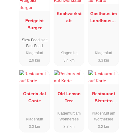
Kochwerkst
Gasthaus im
Freigeist
att
Landhausho
Burger
f
Slow Food statt
Fast Food
Klagenfurt
Klagenfurt
Klagenfurt
2.9 km
3.4 km
3.3 km
Osteria dal
Old Lemon
Restaurant
Conte
Tree
Bistretto
Dolce Vita
Klagenfurt am
Klagenfurt am
Klagenfurt
Wörthersee
Wörthersee
3.3 km
3.7 km
3.2 km