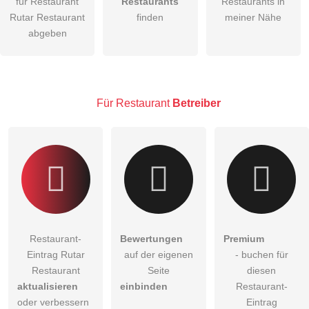
für Restaurant
Restaurants
Restaurants in
Rutar Restaurant
finden
meiner Nähe
Die
Datenschutzerklärung
habe ich zur Kenntnis genommen.
abgeben
öffentliche Frage stellen
Abbrechen
Hinweis:
Bitte beachten Sie, öffentliche Fragen sind
für alle
Besucher sichtbar
.
Für Restaurant
Betreiber
Klicken Sie hier um eine
individuelle Frage
an den
Restaurant-Eintrag zu stellen
.
Restaurant-
Bewertungen
Premium
Eintrag Rutar
auf der eigenen
- buchen für
Restaurant
Seite
diesen
aktualisieren
einbinden
Restaurant-
oder verbessern
Eintrag