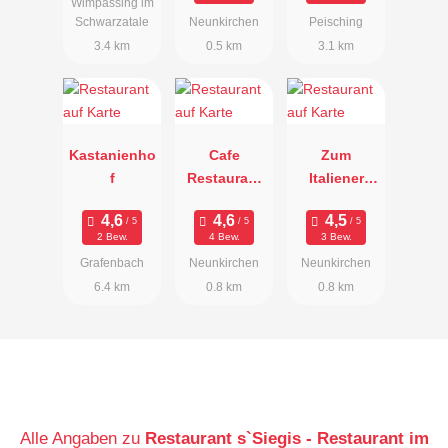
Wimpassing im
Schwarzatale
Neunkirchen
Peisching
3.4 km
0.5 km
3.1 km
Kastanienho
Cafe
Zum
f
Restaurant
Italiener
Sahnehäubc
Pizzeria
hen
Luigi
2 Bew.
4 Bew.
3 Bew.
Grafenbach
Neunkirchen
Neunkirchen
6.4 km
0.8 km
0.8 km
Alle Angaben zu
Restaurant s`Siegis - Restaurant im