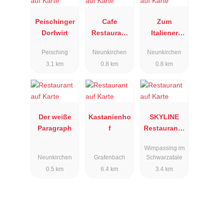
Peischinger
Cafe
Zum
Dorfwirt
Restaurant
Italiener
Sahnehäubc
Pizzeria
Peisching
Neunkirchen
Neunkirchen
hen
Luigi
3.1 km
0.8 km
0.8 km
Der weiße
Kastanienho
SKYLINE
Paragraph
f
Restaurant -
Bar
Wimpassing im
Neunkirchen
Grafenbach
Schwarzatale
0.5 km
6.4 km
3.4 km