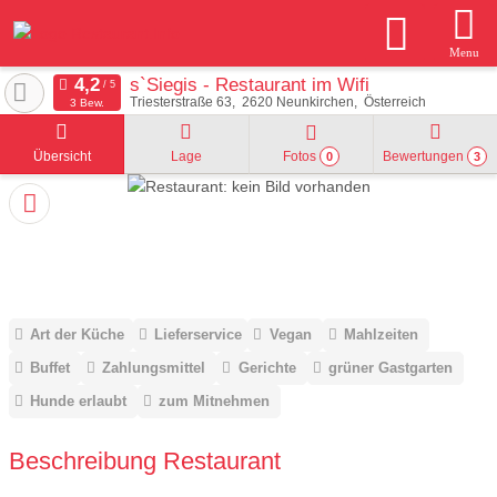
Menu
s`Siegis - Restaurant im Wifi
Triesterstraße 63
2620
Neunkirchen
Österreich
3 Bew.
Übersicht
Lage
Fotos
Bewertungen
0
3
Art der Küche
Lieferservice
Vegan
Mahlzeiten
Buffet
Zahlungsmittel
Gerichte
grüner Gastgarten
Hunde erlaubt
zum Mitnehmen
Beschreibung Restaurant