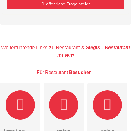
öffentliche Frage stellen
Vorname
Name
Weiterführende Links zu Restaurant
s`Siegis - Restaurant
im Wifi
E-Mail-Adresse (wird nicht veröffentlicht)
Für Restaurant
Besucher
Hiermit akzeptiere ich die
AGB
.
Bewertung
weitere
weitere