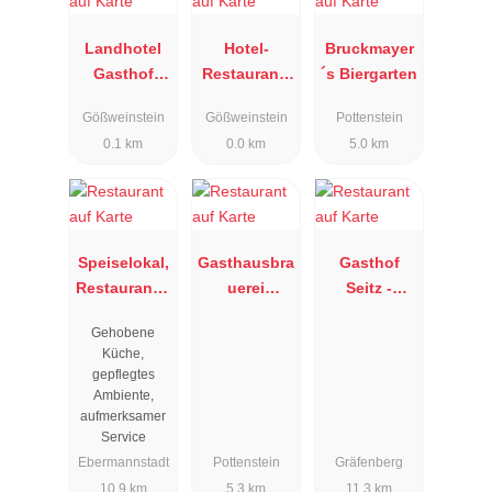
Landhotel
Hotel-
Bruckmayer
Gasthof
Restaurant-
´s Biergarten
Stern
Cafe Krone
Gößweinstein
Gößweinstein
Pottenstein
0.1 km
0.0 km
5.0 km
Speiselokal,
Gasthausbra
Gasthof
Restaurant "
uerei
Seitz -
Resengoerg
Hufeisen
Thuisbrunne
Gehobene
"
r Elch-Bräu
Küche,
gepflegtes
Ambiente,
aufmerksamer
Service
Ebermannstadt
Pottenstein
Gräfenberg
10.9 km
5.3 km
11.3 km