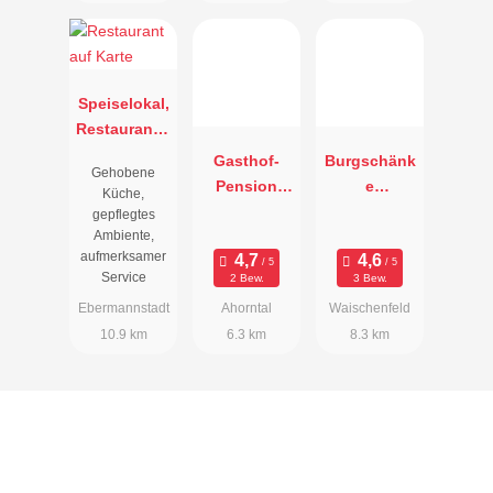
Speiselokal,
Restaurant "
Resengoerg
Gasthof-
Burgschänk
Gehobene
"
Pension
e
Küche,
Neumühle
Waischenfel
gepflegtes
d
Ambiente,
aufmerksamer
Service
2 Bew.
3 Bew.
Ebermannstadt
Ahorntal
Waischenfeld
10.9 km
6.3 km
8.3 km