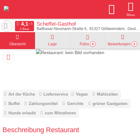
Menu
Scheffel-Gasthof
Balthasar-Neumann-Straße 6
91327
Gößweinstein
Deutschland
2 Bew.
Übersicht
Lage
Fotos
Bewertungen
0
2
Art der Küche
Lieferservice
Vegan
Mahlzeiten
Buffet
Zahlungsmittel
Gerichte
grüner Gastgarten
Hunde erlaubt
zum Mitnehmen
Beschreibung Restaurant