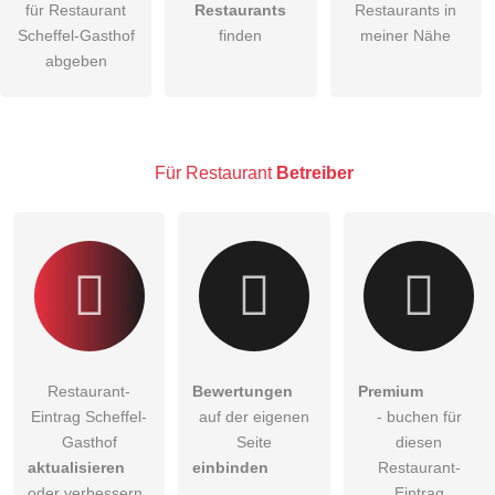
für Restaurant
Restaurants
Restaurants in
Scheffel-Gasthof
finden
meiner Nähe
Die
Datenschutzerklärung
habe ich zur Kenntnis genommen.
abgeben
öffentliche Frage stellen
Abbrechen
Hinweis:
Bitte beachten Sie, öffentliche Fragen sind
für alle
Besucher sichtbar
.
Für Restaurant
Betreiber
Klicken Sie hier um eine
individuelle Frage
an den
Restaurant-Eintrag zu stellen
.
Restaurant-
Bewertungen
Premium
Eintrag Scheffel-
auf der eigenen
- buchen für
Gasthof
Seite
diesen
aktualisieren
einbinden
Restaurant-
oder verbessern
Eintrag