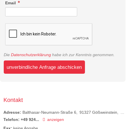
Email
Die
Datenschutzerklärung
habe ich zur Kenntnis genommen.
unverbindliche Anfrage abschicken
Kontakt
Adresse:
Balthasar-Neumann-Straße 6
91327
Gößweinstein
Deut
Telefon:
+49 924...
anzeigen
Fax:
keine Angabe