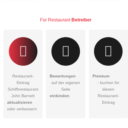
Besucher sichtbar
.
Klicken Sie hier um eine
individuelle Frage
an den
Restaurant-Eintrag zu stellen
.
Für Restaurant
Betreiber
Restaurant-
Bewertungen
Premium
Eintrag
auf der eigenen
- buchen für
Schiffsrestaurant
Seite
diesen
John Barnett
einbinden
Restaurant-
aktualisieren
Eintrag
oder verbessern