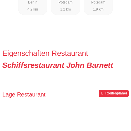
Berlin
Potsdam
Potsdam
Pfingstberg"
4.2 km
1.2 km
1.9 km
Eigenschaften Restaurant
Schiffsrestaurant John Barnett
Lage Restaurant
Routenplaner