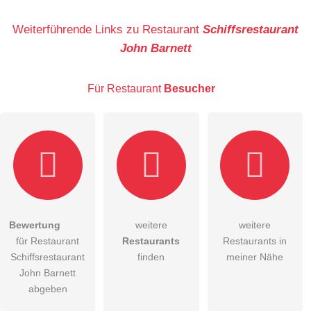
Name
Weiterführende Links zu Restaurant
Schiffsrestaurant
John Barnett
E-Mail-Adresse (wird nicht veröffentlicht)
Für Restaurant
Besucher
Hiermit akzeptiere ich die
AGB
.
Bewertung
weitere
weitere
für Restaurant
Restaurants
Restaurants in
Die
Datenschutzerklärung
habe ich zur Kenntnis genommen.
Schiffsrestaurant
finden
meiner Nähe
öffentliche Frage stellen
John Barnett
Abbrechen
abgeben
Hinweis:
Bitte beachten Sie, öffentliche Fragen sind
für alle