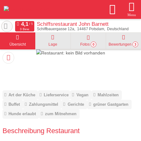
Menu
Schiffsrestaurant John Barnett
Schiffbauergasse 12a
14467
Potsdam
Deutschland
3 Bew.
Übersicht
Lage
Fotos
Bewertungen
0
3
Art der Küche
Lieferservice
Vegan
Mahlzeiten
Buffet
Zahlungsmittel
Gerichte
grüner Gastgarten
Hunde erlaubt
zum Mitnehmen
Beschreibung Restaurant