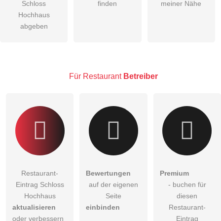
Schloss
finden
meiner Nähe
Die
Datenschutzerklärung
habe ich zur Kenntnis genommen.
Hochhaus
abgeben
öffentliche Frage stellen
Abbrechen
Hinweis:
Bitte beachten Sie, öffentliche Fragen sind
für alle
Besucher sichtbar
.
Klicken Sie hier um eine
individuelle Frage
an den
Für Restaurant
Betreiber
Restaurant-Eintrag zu stellen
.
Restaurant-
Bewertungen
Premium
Eintrag Schloss
auf der eigenen
- buchen für
Hochhaus
Seite
diesen
aktualisieren
einbinden
Restaurant-
oder verbessern
Eintrag