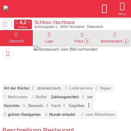
Menu
Schloss Hochhaus
Schlossplatz 1
4655
Vorchdorf
Österreich
4 Bew.
Übersicht
Lage
Fotos
Bewertungen
0
4
Art der Küche:
österreichisch
Lieferservice
Vegan
Mahlzeiten
Buffet
Zahlungsmittel:
bar
Gerichte:
Desserts
Fisch
Gegrilltes
grüner Gastgarten
Hunde erlaubt:
zum Mitnehmen
Beschreibung Restaurant