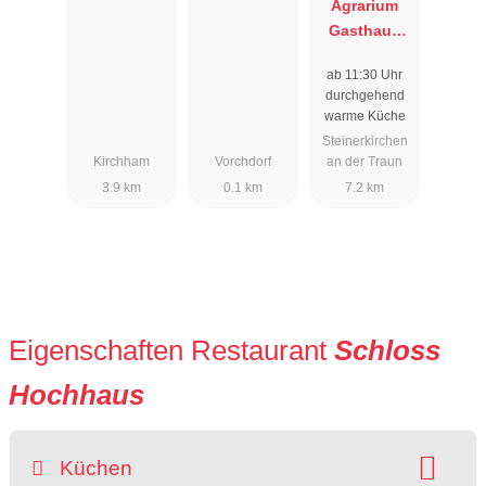
Agrarium
Gasthaus
Zaubergart'l
ab 11:30 Uhr
durchgehend
warme Küche
Steinerkirchen
Kirchham
Vorchdorf
an der Traun
3.9 km
0.1 km
7.2 km
Eigenschaften Restaurant
Schloss
Hochhaus
Küchen