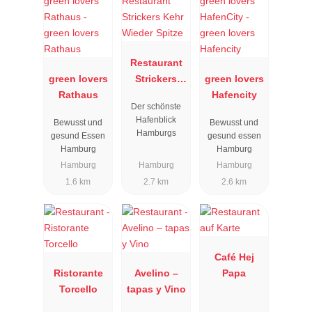
Restaurant
green lovers
Strickers
green lovers
Rathaus
Kehr Wieder
Hafencity
Der schönste
Spitze
Hafenblick
Bewusst und
Bewusst und
Hamburgs
gesund Essen
gesund essen
Hamburg
Hamburg
Hamburg
Hamburg
Hamburg
1.6 km
2.7 km
2.6 km
Café Hej
Ristorante
Avelino –
Papa
Torcello
tapas y Vino