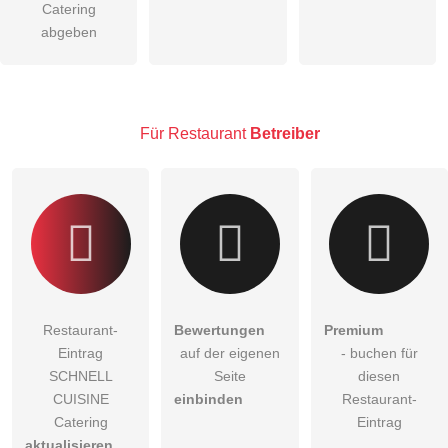
Catering
Hinweis:
Bitte beachten Sie, öffentliche Fragen sind
für alle
abgeben
Besucher sichtbar
.
Klicken Sie hier um eine
individuelle Frage
an den
Restaurant-Eintrag zu stellen
.
Für Restaurant
Betreiber
Restaurant-
Bewertungen
Premium
Eintrag
auf der eigenen
- buchen für
SCHNELL
Seite
diesen
CUISINE
einbinden
Restaurant-
Catering
Eintrag
aktualisieren