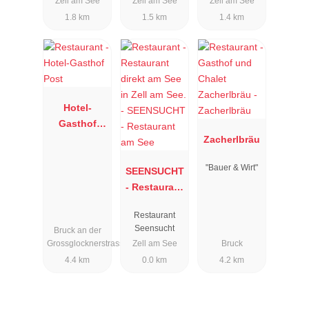
Zell am See
Zell am See
Zell am See
1.8 km
1.5 km
1.4 km
Hotel-
Gasthof
Post
Zacherlbräu
"Bauer & Wirt"
SEENSUCHT
- Restaurant
am See
Restaurant
Seensucht
Bruck an der
Grossglocknerstrasse
Zell am See
Bruck
4.4 km
0.0 km
4.2 km