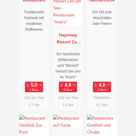
Traditionelle
Ein Ort zum
Kulinark mit
Abschalten
moderner
oder Feiern
Raffinesse
Hapimag
Resort Zell
am See -
Ein herzliches
Restaurant
Willkommen
"Insa's"
und "Moizeit"
heisst's bei uns
im "Insa's"
1 Bew.
3 Bew.
2 Bew.
Zell am See
Zell am See
Viehhofen
2.7 km
1.8 km
6.7 km