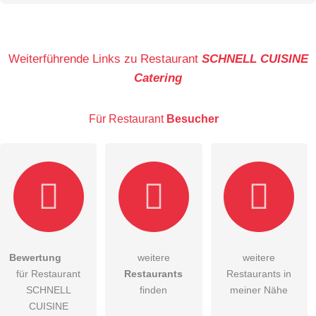
Name
Weiterführende Links zu Restaurant
SCHNELL CUISINE
Catering
E-Mail-Adresse (wird nicht veröffentlicht)
Für Restaurant
Besucher
Hiermit akzeptiere ich die
AGB
.
Bewertung
weitere
weitere
für Restaurant
Restaurants
Restaurants in
Die
Datenschutzerklärung
habe ich zur Kenntnis genommen.
SCHNELL
finden
meiner Nähe
öffentliche Frage stellen
CUISINE
Abbrechen