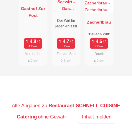
Seewirt -
Gasthof Zur
Das
Post
Restaurant
Der Wirt für
Zacherlbräu
jeden Anlass!
"Bauer & Wirt"
4 Bew.
5 Bew.
2 Bew.
Maishofen
Zell am See
Bruck
4.2 km
2.1 km
4.2 km
Alle Angaben zu
Restaurant SCHNELL CUISINE
Catering
ohne Gewähr
Inhalt melden