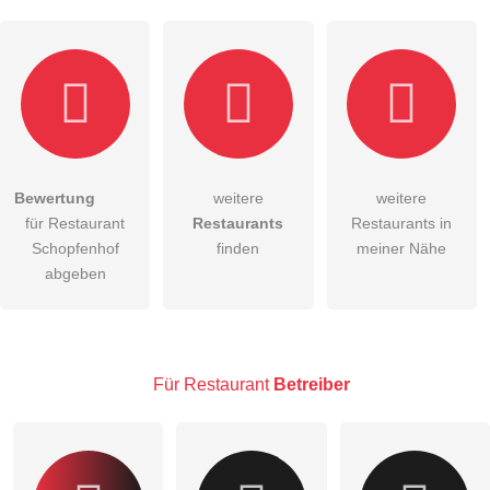
Bewertung
weitere
weitere
Hiermit akzeptiere ich die
AGB
.
für Restaurant
Restaurants
Restaurants in
Schopfenhof
finden
meiner Nähe
Die
Datenschutzerklärung
habe ich zur Kenntnis genommen.
abgeben
öffentliche Frage stellen
Abbrechen
Hinweis:
Bitte beachten Sie, öffentliche Fragen sind
für alle
Besucher sichtbar
.
Für Restaurant
Betreiber
Klicken Sie hier um eine
individuelle Frage
an den
Restaurant-Eintrag zu stellen
.