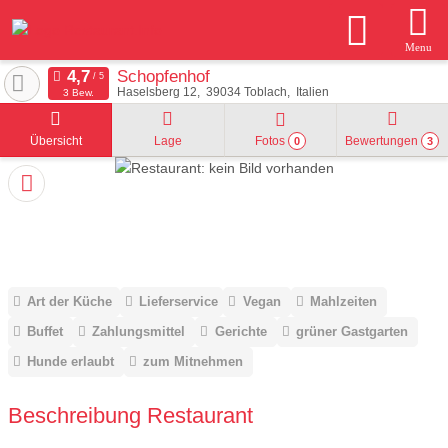
Menu
Schopfenhof
Haselsberg 12
39034
Toblach
Italien
3 Bew.
Übersicht
Lage
Fotos
Bewertungen
0
3
Art der Küche
Lieferservice
Vegan
Mahlzeiten
Buffet
Zahlungsmittel
Gerichte
grüner Gastgarten
Hunde erlaubt
zum Mitnehmen
Beschreibung Restaurant