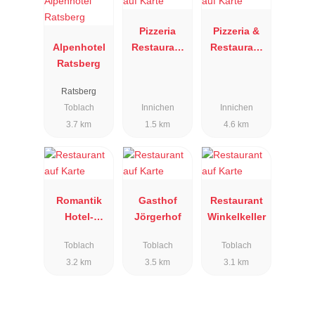
Pizzeria
Pizzeria &
Alpenhotel
Restaurant
Restaurant
Ratsberg
Tempele
Helmhotel
Ratsberg
Toblach
Innichen
Innichen
3.7 km
1.5 km
4.6 km
Romantik
Gasthof
Restaurant
Hotel-
Jörgerhof
Winkelkeller
Restaurant
Toblach
Toblach
Toblach
Santer
3.2 km
3.5 km
3.1 km