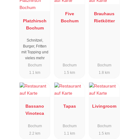
Five
Brauhaus
Platzhirsch
Bochum
Rietkötter
Bochum
Schnitzel,
Burger, Fritten
mit Topping und
vieles mehr
Bochum
Bochum
Bochum
1.1 km
1.5 km
1.8 km
Bassano
Tapas
Livingroom
Vinoteca
Bochum
Bochum
Bochum
2.2 km
1.1 km
1.5 km