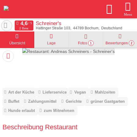
Menu
Schreiner's
Hattinger Straße 103
44789
Bochum
Deutschland
2 Bew.
Übersicht
Lage
Fotos
Bewertungen
1
2
Art der Küche
Lieferservice
Vegan
Mahlzeiten
Buffet
Zahlungsmittel
Gerichte
grüner Gastgarten
Hunde erlaubt
zum Mitnehmen
Beschreibung Restaurant