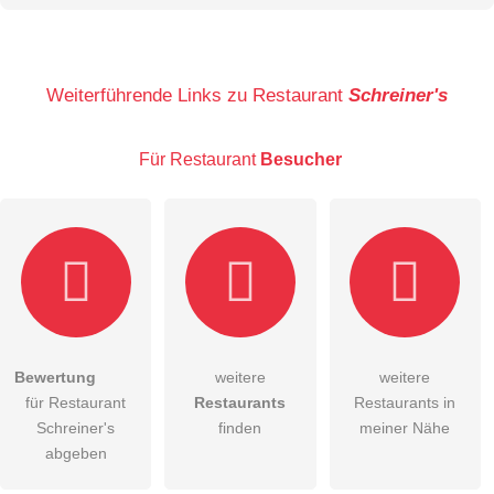
Name
Weiterführende Links zu Restaurant
Schreiner's
Für Restaurant
Besucher
E-Mail-Adresse (wird nicht veröffentlicht)
Bewertung
weitere
weitere
Hiermit akzeptiere ich die
AGB
.
für Restaurant
Restaurants
Restaurants in
Schreiner's
finden
meiner Nähe
Die
Datenschutzerklärung
habe ich zur Kenntnis genommen.
abgeben
öffentliche Frage stellen
Abbrechen