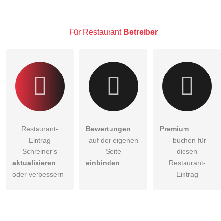
Hinweis:
Bitte beachten Sie, öffentliche Fragen sind
für alle
Besucher sichtbar
.
Für Restaurant
Betreiber
Klicken Sie hier um eine
individuelle Frage
an den
Restaurant-Eintrag zu stellen
.
Restaurant-
Bewertungen
Premium
Eintrag
auf der eigenen
- buchen für
Schreiner's
Seite
diesen
aktualisieren
einbinden
Restaurant-
oder verbessern
Eintrag