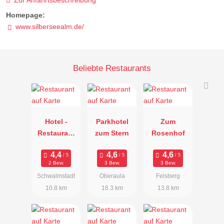
Zur Anfahrtsbeschreibung
Homepage:
www.silberseealm.de/
Beliebte Restaurants
Hotel -
Parkhotel
Zum
Restaurant
zum Stern
Rosenhof
Rosengarten
2 Bew.
3 Bew.
3 Bew.
Schwalmstadt
Oberaula
Felsberg
10.8 km
16.3 km
13.8 km