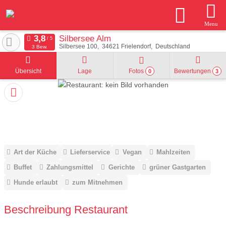
Menu
Silbersee Alm
Silbersee 100
34621
Frielendorf
Deutschland
3 Bew.
Übersicht
Lage
Fotos
Bewertungen
0
3
Art der Küche
Lieferservice
Vegan
Mahlzeiten
Buffet
Zahlungsmittel
Gerichte
grüner Gastgarten
Hunde erlaubt
zum Mitnehmen
Beschreibung Restaurant