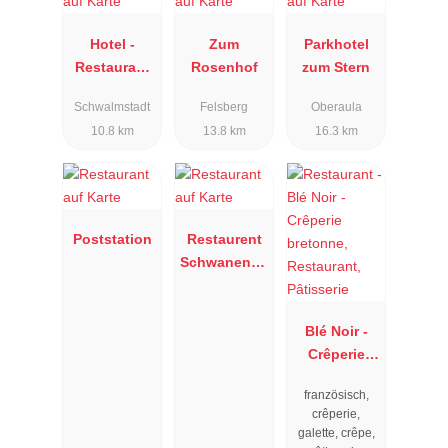
Hotel -
Zum
Parkhotel
Restaurant
Rosenhof
zum Stern
Rosengarten
Schwalmstadt
Felsberg
Oberaula
10.8 km
13.8 km
16.3 km
Poststation
Restaurent
Schwanentei
ch
Blé Noir -
Crêperie
bretonne,
französisch,
Restaurant,
crêperie,
Pâtisserie
galette, crêpe,