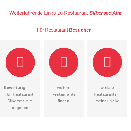
Name
Weiterführende Links zu Restaurant
Silbersee Alm
Für Restaurant
Besucher
E-Mail-Adresse (wird nicht veröffentlicht)
Bewertung
weitere
weitere
Hiermit akzeptiere ich die
AGB
.
für Restaurant
Restaurants
Restaurants in
Silbersee Alm
finden
meiner Nähe
Die
Datenschutzerklärung
habe ich zur Kenntnis genommen.
abgeben
öffentliche Frage stellen
Abbrechen
Hinweis:
Bitte beachten Sie, öffentliche Fragen sind
für alle