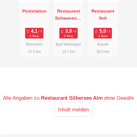
Poststation
Restaurent
Restaurant
Schwanentei
Voit
ch
2 Bew.
2 Bew.
1 Bew.
Morschen
Bad Wildungen
Kassel
21.5 km
23.7 km
38.5 km
Alle Angaben zu
Restaurant Silbersee Alm
ohne Gewähr
Inhalt melden