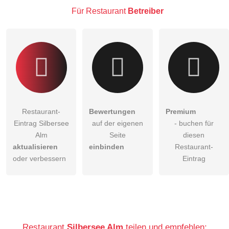
Besucher sichtbar
.
Für Restaurant
Betreiber
Klicken Sie hier um eine
individuelle Frage
an den
Restaurant-Eintrag zu stellen
.
Restaurant-
Bewertungen
Premium
Eintrag Silbersee
auf der eigenen
- buchen für
Alm
Seite
diesen
aktualisieren
einbinden
Restaurant-
oder verbessern
Eintrag
Restaurant
Silbersee Alm
teilen und empfehlen: