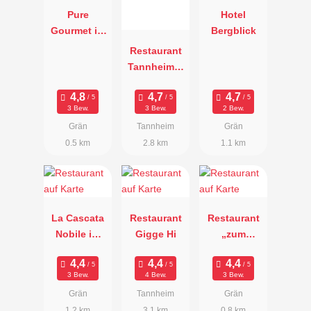
Pure
Hotel
Gourmet im
Bergblick
Hotel Engel
Restaurant
Tannheimer
Stube
3 Bew.
3 Bew.
2 Bew.
Grän
Tannheim
Grän
0.5 km
2.8 km
1.1 km
La Cascata
Restaurant
Restaurant
Nobile im
Gigge Hi
„zum
Rot-Flüh
ACHTAL
Hotel
Wirt“
3 Bew.
4 Bew.
3 Bew.
Grän
Tannheim
Grän
1.2 km
3.1 km
0.8 km