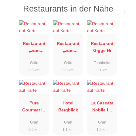
Restaurants in der Nähe
Restaurant
Restaurant
Restaurant
„zum
„zum
Gigge Hi
ACHTAL
ACHTAL
Grän
Grän
Tannheim
Wirt“
Wirt“
0.8 km
0.8 km
3.1 km
Pure
Hotel
La Cascata
Gourmet im
Bergblick
Nobile im
Hotel Engel
Rot-Flüh
Grän
Grän
Grän
Hotel
0.5 km
1.1 km
1.2 km