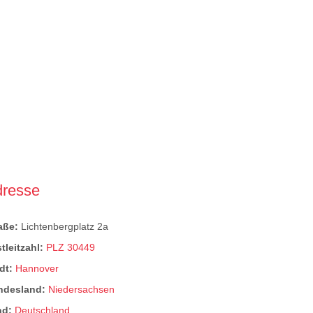
dresse
raße:
Lichtenbergplatz 2a
tleitzahl:
PLZ 30449
dt:
Hannover
ndesland:
Niedersachsen
nd:
Deutschland