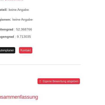
steil:
keine Angabe
gionen:
keine Angabe
eitengrad
:
52.368766
ngengrad
:
9.713035
utenplaner
Kontakt
Eigene Bewertung abgeben
usammenfassung