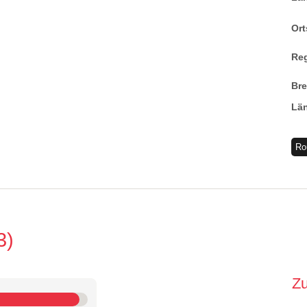
Ort
Re
Br
Lä
Ro
3
Z