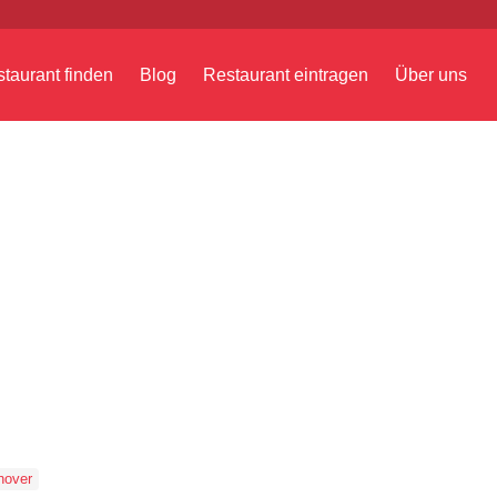
taurant finden
Blog
Restaurant eintragen
Über uns
nover