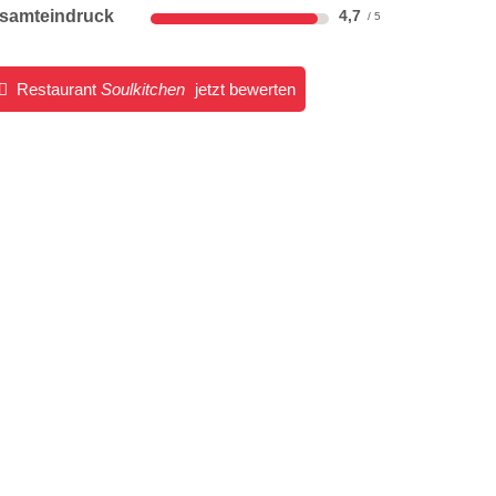
samteindruck
4,7
Restaurant
Soulkitchen
jetzt bewerten