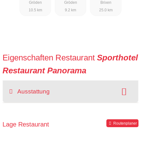
Gröden
Gröden
Brixen
10.5 km
9.2 km
25.0 km
Eigenschaften Restaurant
Sporthotel
Restaurant Panorama
Ausstattung
Sitzplätze im Freien:
vorhanden
Parkplätze verfügbar
Lage Restaurant
Routenplaner