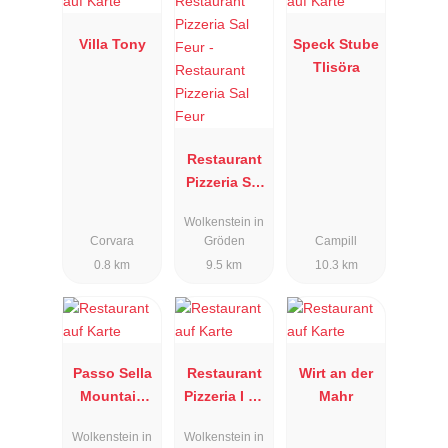
Villa Tony
Speck Stube
Tlisöra
Restaurant
Pizzeria Sal
Feur
Wolkenstein in
Corvara
Gröden
Campill
0.8 km
9.5 km
10.3 km
Passo Sella
Restaurant
Wirt an der
Mountain
Pizzeria I La
Mahr
Resort
Bula
Wolkenstein in
Wolkenstein in