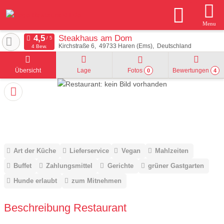
Menu
Steakhaus am Dom
Kirchstraße 6
49733
Haren (Ems)
Deutschland
4 Bew.
Übersicht
Lage
Fotos
Bewertungen
0
4
Art der Küche
Lieferservice
Vegan
Mahlzeiten
Buffet
Zahlungsmittel
Gerichte
grüner Gastgarten
Hunde erlaubt
zum Mitnehmen
Beschreibung Restaurant