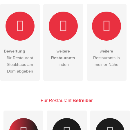
Bewertung
weitere
weitere
Hiermit akzeptiere ich die
AGB
.
für Restaurant
Restaurants
Restaurants in
Steakhaus am
finden
meiner Nähe
Die
Datenschutzerklärung
habe ich zur Kenntnis genommen.
Dom abgeben
öffentliche Frage stellen
Abbrechen
Hinweis:
Bitte beachten Sie, öffentliche Fragen sind
für alle
Besucher sichtbar
.
Für Restaurant
Betreiber
Klicken Sie hier um eine
individuelle Frage
an den
Restaurant-Eintrag zu stellen
.