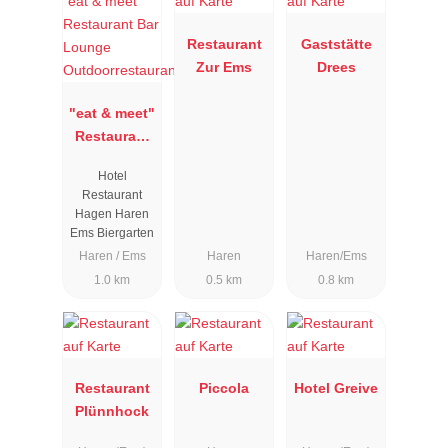
Restaurant
Gaststätte
Zur Ems
Drees
"eat & meet"
Restaurant
Bar Lounge
Hotel
Outdoorrest
Restaurant
aurant
Hagen Haren
Ems Biergarten
Haren / Ems
Haren
Haren/Ems
1.0 km
0.5 km
0.8 km
Restaurant
Piccola
Hotel Greive
Plünnhock