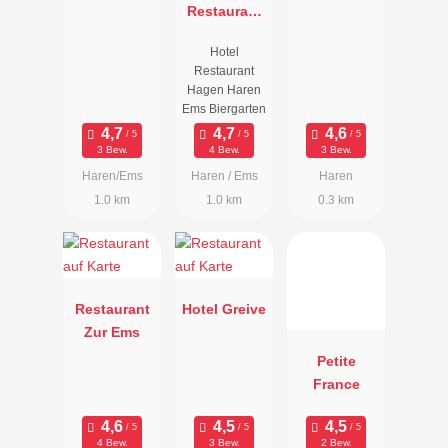
Restaurant
Hagen
Bar Lounge
Hotel
Outdoorrest
Restaurant
aurant
Hagen Haren
Ems Biergarten
3 Bew.
4 Bew.
3 Bew.
Haren/Ems
Haren / Ems
Haren
1.0 km
1.0 km
0.3 km
Restaurant
Hotel Greive
Zur Ems
Petite
France
4 Bew.
3 Bew.
2 Bew.