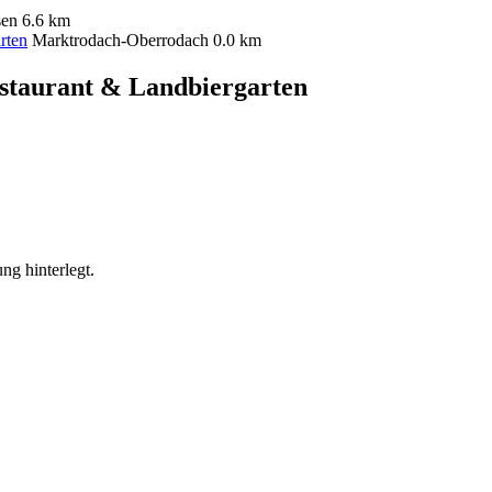
sen
6.6 km
rten
Marktrodach-Oberrodach
0.0 km
taurant & Landbiergarten
ng hinterlegt.