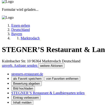
Formular wird geladen...
Essen-gehen
Deutschland
Bayern
Marktrodach
STEGNER’S Restaurant & Land
Kulmbacher Str. 10
96364
Marktrodach
Deutschland
unverb. Anfrage senden
weitere Aktionen
stegners-restaurant.de
als Favorit speichern
von Favoriten entfernen
Bewertung abgeben
Bild hochladen
STEGNER’S Restaurant & Landbiergarten teilen
Eintrag verbessern
Inhalt melden