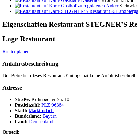
Gaststätte Kaiserhof
Kronach
4.8 km
Gasthof zum goldenen Anker
Steinwie
STEGNER’S Restaurant & Landbierga
Eigenschaften Restaurant
STEGNER’S Res
Lage Restaurant
Routenplaner
Anfahrtsbeschreibung
Der Betreiber dieses Restaurant-Eintrags hat keine Anfahrtsbeschreibu
Adresse
Straße:
Kulmbacher Str. 10
Postleitzahl:
PLZ 96364
Stadt:
Marktrodach
Bundesland:
Bayern
Land:
Deutschland
Ortsteil: