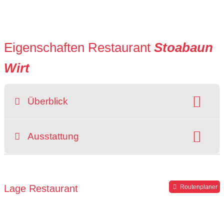
Eigenschaften Restaurant
Stoabaun
Wirt
Überblick
Preisniveau:
Hunde erlaubt:
Ausstattung
Raucherbereich
grüner Gastgarten
rollstuhlgerecht
Hochstuhl
Parkplätze verfügbar
Lage Restaurant
Routenplaner