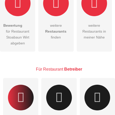
Bewertung
weitere
weitere
Hiermit akzeptiere ich die
AGB
.
für Restaurant
Restaurants
Restaurants in
Stoabaun Wirt
finden
meiner Nähe
Die
Datenschutzerklärung
habe ich zur Kenntnis genommen.
abgeben
öffentliche Frage stellen
Abbrechen
Hinweis:
Bitte beachten Sie, öffentliche Fragen sind
für alle
Besucher sichtbar
.
Für Restaurant
Betreiber
Klicken Sie hier um eine
individuelle Frage
an den
Restaurant-Eintrag zu stellen
.