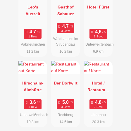
Leo's
Gasthof
Hotel Fürst
Auszeit
Schauer
3 Bew.
1 Bew.
3 Bew.
Waldhausen im
Pabneukirchen
Strudengau
Unterweißenbach
11.2 km
10.2 km
6.9 km
Hirschalm-
Der Dorfwirt
Hotel /
Almhütte
Restaurant
Rockenscha
ub
1 Bew.
3 Bew.
3 Bew.
Unterweißenbach
Rechberg
Liebenau
10.8 km
14.5 km
20.3 km