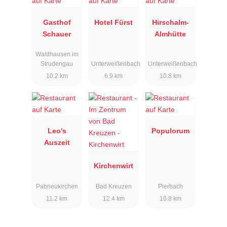
Gasthof
Hotel Fürst
Hirschalm-
Schauer
Almhütte
Waldhausen im
Strudengau
Unterweißenbach
Unterweißenbach
10.2 km
6.9 km
10.8 km
Leo's
Populorum
Auszeit
Kirchenwirt
Pabneukirchen
Bad Kreuzen
Pierbach
11.2 km
12.4 km
10.8 km