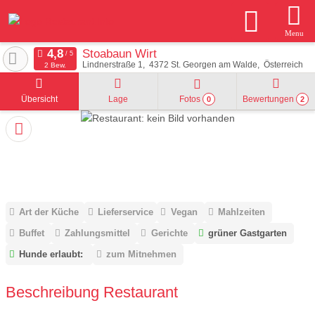
Menu
Stoabaun Wirt
Lindnerstraße 1
4372
St. Georgen am Walde
Österreich
2 Bew.
Übersicht
Lage
Fotos
Bewertungen
0
2
Art der Küche
Lieferservice
Vegan
Mahlzeiten
Buffet
Zahlungsmittel
Gerichte
grüner Gastgarten
Hunde erlaubt:
zum Mitnehmen
Beschreibung Restaurant