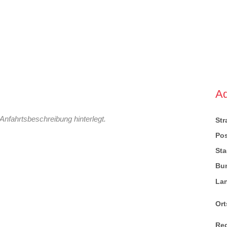
A
Anfahrtsbeschreibung hinterlegt.
St
Pos
Sta
Bu
La
Ort
Re