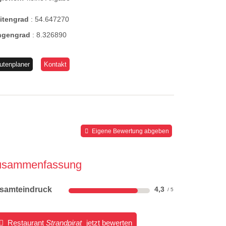
eitengrad
:
54.647270
ngengrad
:
8.326890
utenplaner
Kontakt
Eigene Bewertung abgeben
usammenfassung
samteindruck
4,3
Restaurant
Strandpirat
jetzt bewerten