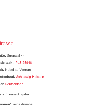
dresse
raße:
Strunwai 44
tleitzahl:
PLZ 25946
dt:
Nebel auf Amrum
ndesland:
Schleswig-Holstein
nd:
Deutschland
steil:
keine Angabe
gionen:
keine Angabe