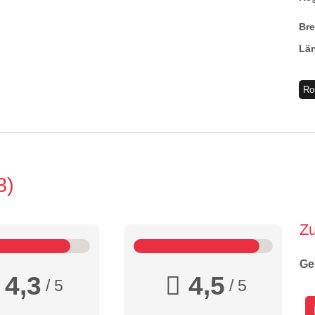
Br
Lä
Ro
3
Z
Ge
4,3
4,5
/ 5
/ 5