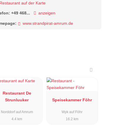
Restaurant auf der Karte
lefon:
+49 468...
anzeigen
mepage:
www.strandpirat-amrum.de
Restaurant De
Strunluuker
Speisekammer Föhr
Norddorf auf Amrum
Wyk auf Föhr
4.4 km
16.2 km