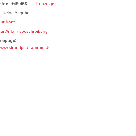
efon:
+49 468...
anzeigen
:
keine Angabe
ur Karte
Zur Anfahrtsbeschreibung
mepage:
www.strandpirat-amrum.de