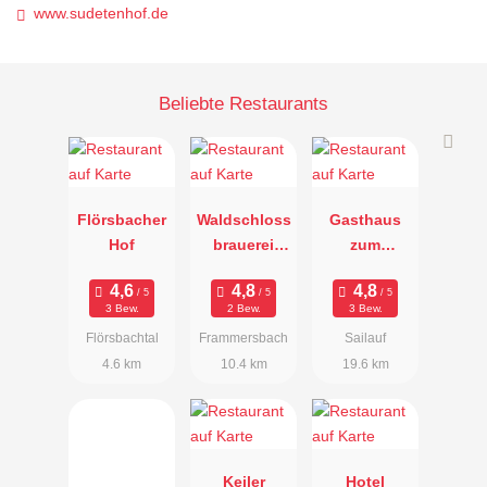
www.sudetenhof.de
Beliebte Restaurants
Flörsbacher
Waldschloss
Gasthaus
Hof
brauerei
zum
Frammersba
Ratskeller
ch
3 Bew.
2 Bew.
3 Bew.
Flörsbachtal
Frammersbach
Sailauf
4.6 km
10.4 km
19.6 km
Keiler
Hotel