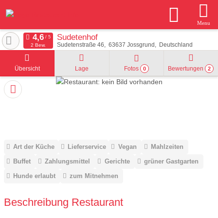
Menu
Sudetenhof
Sudetenstraße 46
63637
Jossgrund
Deutschland
2 Bew.
Übersicht
Lage
Fotos
Bewertungen
0
2
Art der Küche
Lieferservice
Vegan
Mahlzeiten
Buffet
Zahlungsmittel
Gerichte
grüner Gastgarten
Hunde erlaubt
zum Mitnehmen
Beschreibung Restaurant