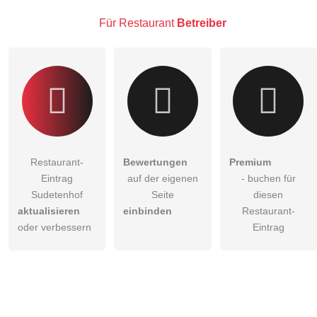
Besucher sichtbar
.
Für Restaurant
Betreiber
Klicken Sie hier um eine
individuelle Frage
an den
Restaurant-Eintrag zu stellen
.
Restaurant-
Bewertungen
Premium
Eintrag
auf der eigenen
- buchen für
Sudetenhof
Seite
diesen
aktualisieren
einbinden
Restaurant-
oder verbessern
Eintrag