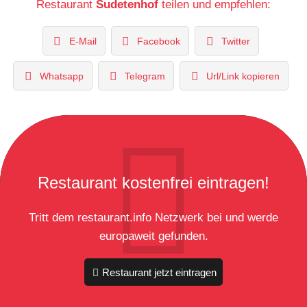
Restaurant
Sudetenhof
teilen und empfehlen:
E-Mail
Facebook
Twitter
Whatsapp
Telegram
Url/Link kopieren
Restaurant kostenfrei eintragen!
Tritt dem restaurant.info Netzwerk bei und werde
europaweit gefunden.
Restaurant jetzt eintragen