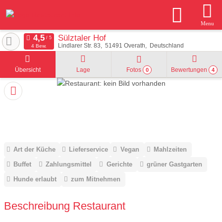
Menu
Sülztaler Hof
Lindlarer Str. 83
51491
Overath
Deutschland
4 Bew.
Übersicht
Lage
Fotos
Bewertungen
0
4
Art der Küche
Lieferservice
Vegan
Mahlzeiten
Buffet
Zahlungsmittel
Gerichte
grüner Gastgarten
Hunde erlaubt
zum Mitnehmen
Beschreibung Restaurant