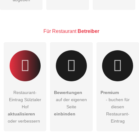
öffentliche Frage stellen
Abbrechen
Hinweis:
Bitte beachten Sie, öffentliche Fragen sind
für alle
Besucher sichtbar
.
Für Restaurant
Betreiber
Klicken Sie hier um eine
individuelle Frage
an den
Restaurant-Eintrag zu stellen
.
Restaurant-
Bewertungen
Premium
Eintrag Sülztaler
auf der eigenen
- buchen für
Hof
Seite
diesen
aktualisieren
einbinden
Restaurant-
oder verbessern
Eintrag