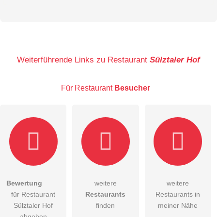
Vorname
Name
Weiterführende Links zu Restaurant
Sülztaler Hof
Für Restaurant
Besucher
E-Mail-Adresse (wird nicht veröffentlicht)
Bewertung
weitere
weitere
Hiermit akzeptiere ich die
AGB
.
für Restaurant
Restaurants
Restaurants in
Sülztaler Hof
finden
meiner Nähe
Die
Datenschutzerklärung
habe ich zur Kenntnis genommen.
abgeben