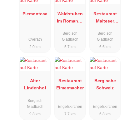
Piemonteca
Waldstuben
Restaurant
im Romantik
Malteser
Waldhotel
Komturei
Bergisch
Bergisch
Mangold
Overath
Gladbach
Gladbach
2.0 km
5.7 km
6.6 km
Alter
Restaurant
Bergische
Lindenhof
Eimermacher
Schweiz
Bergisch
Gladbach
Engelskirchen
Engelskirchen
9.8 km
7.7 km
6.8 km