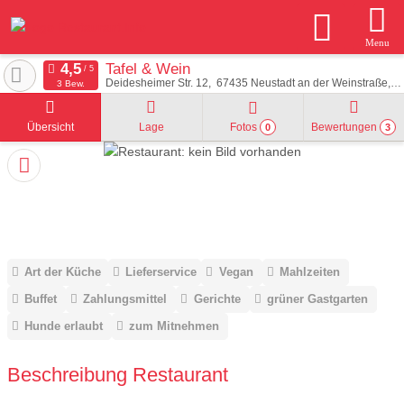
Menu
Tafel & Wein
Deidesheimer Str. 12
67435
Neustadt an der Weinstraße
D
3 Bew.
Übersicht
Lage
Fotos
Bewertungen
0
3
Art der Küche
Lieferservice
Vegan
Mahlzeiten
Buffet
Zahlungsmittel
Gerichte
grüner Gastgarten
Hunde erlaubt
zum Mitnehmen
Beschreibung Restaurant