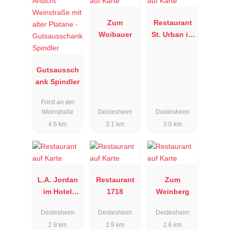
Zum
Restaurant
Woibauer
St. Urban im
Hotel
Deidesheime
Gutsaussch
r Hof
ank Spindler
Forst an der
Weinstraße
Deidesheim
Deidesheim
4.6 km
3.1 km
3.0 km
L.A. Jordan
Restaurant
Zum
im Hotel
1718
Weinberg
Ketschauer
Deidesheim
Deidesheim
Deidesheim
Hof
2.9 km
2.9 km
2.6 km