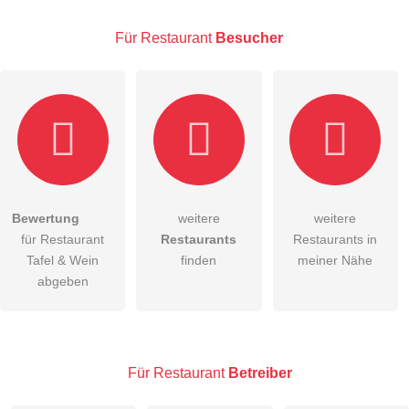
Für Restaurant
Besucher
E-Mail-Adresse (wird nicht veröffentlicht)
Bewertung
weitere
weitere
Hiermit akzeptiere ich die
AGB
.
für Restaurant
Restaurants
Restaurants in
Tafel & Wein
finden
meiner Nähe
Die
Datenschutzerklärung
habe ich zur Kenntnis genommen.
abgeben
öffentliche Frage stellen
Abbrechen
Hinweis:
Bitte beachten Sie, öffentliche Fragen sind
für alle
Besucher sichtbar
.
Für Restaurant
Betreiber
Klicken Sie hier um eine
individuelle Frage
an den