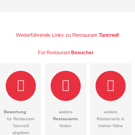
Vorname
Name
Weiterführende Links zu Restaurant
Tancredi
Für Restaurant
Besucher
E-Mail-Adresse (wird nicht veröffentlicht)
Bewertung
weitere
weitere
Hiermit akzeptiere ich die
AGB
.
für Restaurant
Restaurants
Restaurants in
Tancredi
finden
meiner Nähe
Die
Datenschutzerklärung
habe ich zur Kenntnis genommen.
abgeben