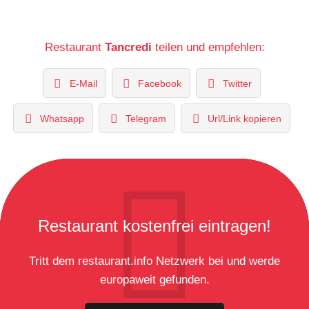
Restaurant
Tancredi
teilen und empfehlen:
E-Mail
Facebook
Twitter
Whatsapp
Telegram
Url/Link kopieren
Restaurant kostenfrei eintragen!
Tritt dem restaurant.info Netzwerk bei und werde
europaweit gefunden.