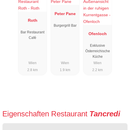
Peter Pane
Roth
Burgergrill Bar
Bar Restaurant
Ofenloch
Café
Exklusive
Österreichische
Küche
Wien
Wien
Wien
2.8 km
1.9 km
2.2 km
Eigenschaften Restaurant
Tancredi