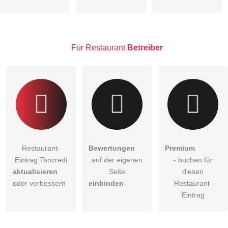
öffentliche Frage stellen
Abbrechen
Hinweis:
Bitte beachten Sie, öffentliche Fragen sind
für alle
Besucher sichtbar
.
Für Restaurant
Betreiber
Klicken Sie hier um eine
individuelle Frage
an den
Restaurant-Eintrag zu stellen
.
Restaurant-
Bewertungen
Premium
Eintrag Tancredi
auf der eigenen
- buchen für
aktualisieren
Seite
diesen
oder verbessern
einbinden
Restaurant-
Eintrag