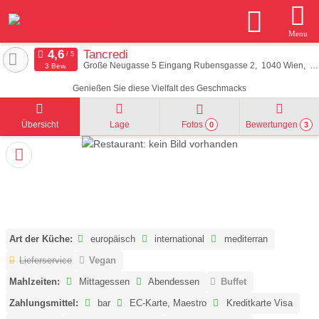
Menu
Tancredi
Große Neugasse 5 Eingang Rubensgasse 2
1040
Wien
Ös
3 Bew.
Genießen Sie diese Vielfalt des Geschmacks
Übersicht
Lage
Fotos
Bewertungen
0
3
Art der Küche:
europäisch
international
mediterran
Lieferservice
Vegan
Mahlzeiten:
Mittagessen
Abendessen
Buffet
Zahlungsmittel:
bar
EC-Karte, Maestro
Kreditkarte Visa