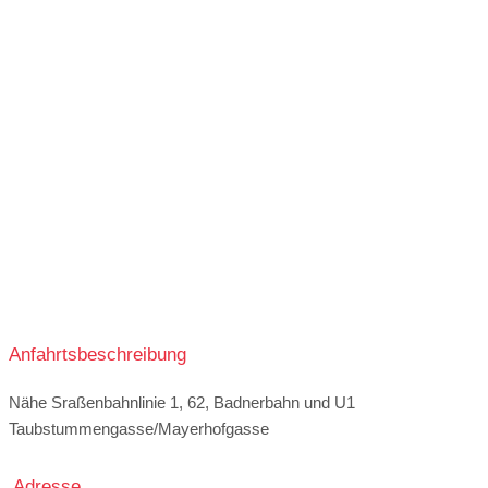
11:30-14:30
18:00-21:30
10:00-14:30
18:00-21:30
10:00-14:30
18:00-20:00
10:00-14:30
18:00-20:00
Anfahrtsbeschreibung
Nähe Sraßenbahnlinie 1, 62, Badnerbahn und U1
Taubstummengasse/Mayerhofgasse
Adresse