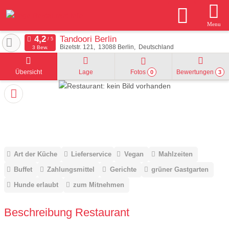
Menu
Tandoori Berlin
Bizetstr. 121
13088
Berlin
Deutschland
3 Bew.
Übersicht
Lage
Fotos
Bewertungen
0
3
Art der Küche
Lieferservice
Vegan
Mahlzeiten
Buffet
Zahlungsmittel
Gerichte
grüner Gastgarten
Hunde erlaubt
zum Mitnehmen
Beschreibung Restaurant