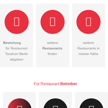
Bewertung
weitere
weitere
Hiermit akzeptiere ich die
AGB
.
für Restaurant
Restaurants
Restaurants in
Tandoori Berlin
finden
meiner Nähe
Die
Datenschutzerklärung
habe ich zur Kenntnis genommen.
abgeben
öffentliche Frage stellen
Abbrechen
Hinweis:
Bitte beachten Sie, öffentliche Fragen sind
für alle
Besucher sichtbar
.
Für Restaurant
Betreiber
Klicken Sie hier um eine
individuelle Frage
an den
Restaurant-Eintrag zu stellen
.