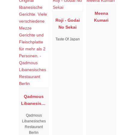
Meena
Roji - Godai
Kumari
No Sekai
Taste Of Japan
Qadmous
Libanesisch
es
Qadmous
Restaurant
Libanesisches
Berlin
Restaurant
Berlin