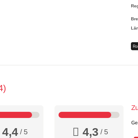
Re
Br
Lä
Ro
4
Z
Ge
4,4
4,3
/ 5
/ 5