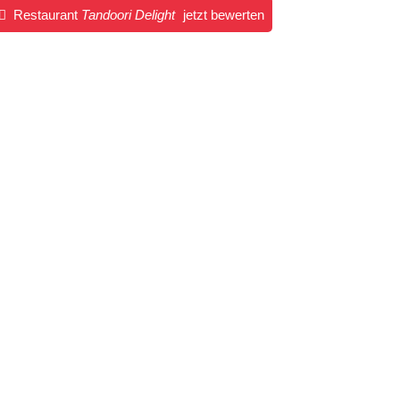
Restaurant
Tandoori Delight
jetzt bewerten