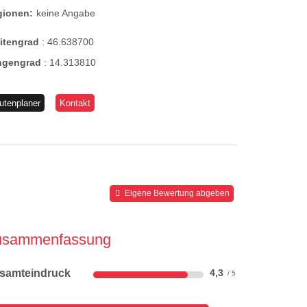
gionen:
keine Angabe
eitengrad
:
46.638700
ngengrad
:
14.313810
utenplaner
Kontakt
Eigene Bewertung abgeben
usammenfassung
samteindruck
4,3