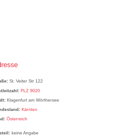
dresse
raße:
St. Veiter Str 122
tleitzahl:
PLZ 9020
dt:
Klagenfurt am Wörthersee
ndesland:
Kärnten
nd:
Österreich
steil:
keine Angabe