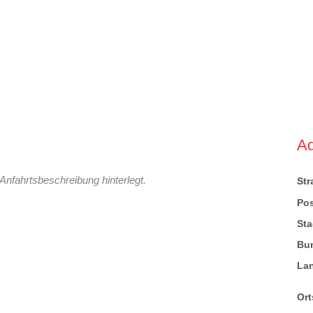
A
Anfahrtsbeschreibung hinterlegt.
St
Pos
Sta
Bu
La
Ort