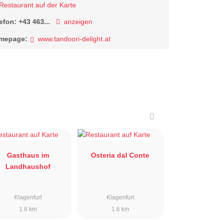
Restaurant auf der Karte
lefon:
+43 463...
anzeigen
mepage:
www.tandoori-delight.at
Gasthaus im
Osteria dal Conte
Landhaushof
Klagenfurt
Klagenfurt
1.6 km
1.6 km