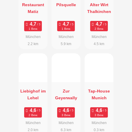
Restaurant
Pilsquelle
Alter Wirt
Matiz
Thalkirchen
1 Bew.
1 Bew.
2 Bew.
München
München
München
2.2 km
5.9 km
4.5 km
Liebighof im
Zur
Tap-House
Lehel
Geyerwally
Munich
2 Bew.
3 Bew.
3 Bew.
München
München
München
2.0 km
6.3 km
0.3 km