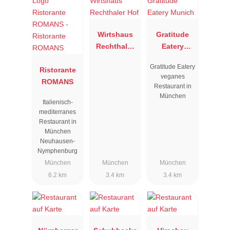
Wirtshaus
Gratitude
Rechthaler
Eatery
Hof
Munich
Gratitude Eatery
Ristorante
veganes
ROMANS
Restaurant in
München
Italienisch-
mediterranes
Restaurant in
München
Neuhausen-
Nymphenburg
München
München
München
6.2 km
3.4 km
3.4 km