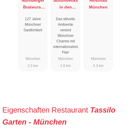
Nürnberger
Schuhbecks
Hirschau
Bratwurst
in den
München
Glöckl am
Südtiroler
127 Jahre
Das stilvolle
Dom
Stuben
Münchner
Ambiente
Gastlichkeit
vereint
Münchner
Charme mit
internationalem
Flair
München
München
München
2.3 km
2.0 km
4.3 km
Eigenschaften Restaurant
Tassilo
Garten - München