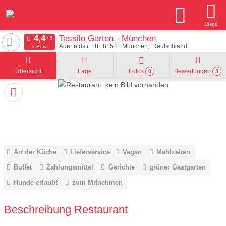
Menu
Tassilo Garten - München
Auerfeldstr. 18
81541
München
Deutschland
3 Bew.
Übersicht
Lage
Fotos
Bewertungen
0
3
Art der Küche
Lieferservice
Vegan
Mahlzeiten
Buffet
Zahlungsmittel
Gerichte
grüner Gastgarten
Hunde erlaubt
zum Mitnehmen
Beschreibung Restaurant