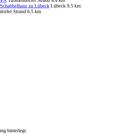
SPA
Timmendorfer Strand
4.4 km
 Schabbelhaus zu Lübeck
Lübeck
9.5 km
orfer Strand
6.5 km
ng hinterlegt.