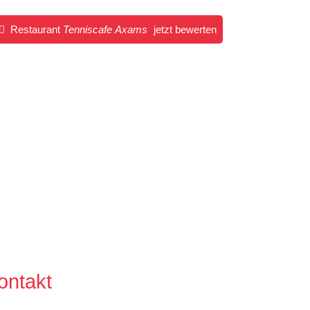
Restaurant
Tenniscafe Axams
jetzt bewerten
ontakt