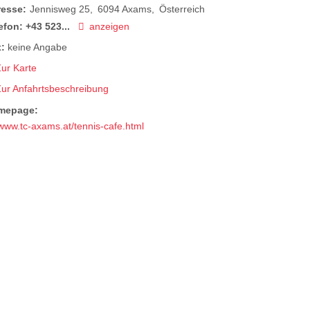
resse:
Jennisweg 25
6094
Axams
Österreich
efon:
+43 523...
anzeigen
:
keine Angabe
ur Karte
Zur Anfahrtsbeschreibung
mepage:
www.tc-axams.at/tennis-cafe.html