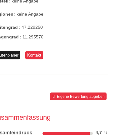
steil:
keine Angabe
gionen:
keine Angabe
eitengrad
:
47.229250
ngengrad
:
11.295570
utenplaner
Kontakt
Eigene Bewertung abgeben
usammenfassung
samteindruck
4,7