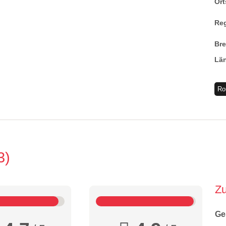
Ort
Re
Br
Lä
Ro
3
Z
Ge