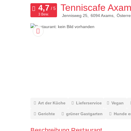
Tenniscafe Axa
3 Bew.
Jennisweg 25
6094
Axams
Österre
Art der Küche
Lieferservice
Vegan
Gerichte
grüner Gastgarten
Hunde e
Beschreibung Restaurant