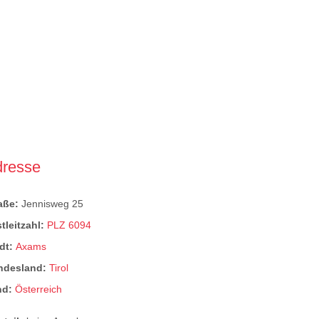
dresse
raße:
Jennisweg 25
tleitzahl:
PLZ 6094
dt:
Axams
ndesland:
Tirol
nd:
Österreich