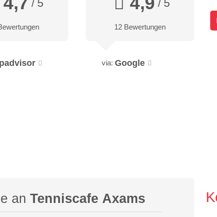
4,7
4,9
/ 5
/ 5
Bewertungen
12 Bewertungen
ipadvisor
Google
via:
K
ge an
Tenniscafe Axams