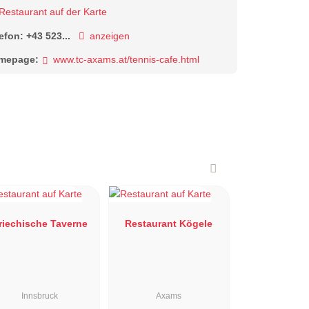
Restaurant auf der Karte
lefon:
+43 523...
anzeigen
mepage:
www.tc-axams.at/tennis-cafe.html
riechische Taverne
Restaurant Kögele
Innsbruck
Axams