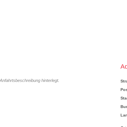
A
Anfahrtsbeschreibung hinterlegt.
St
Pos
Sta
Bu
La