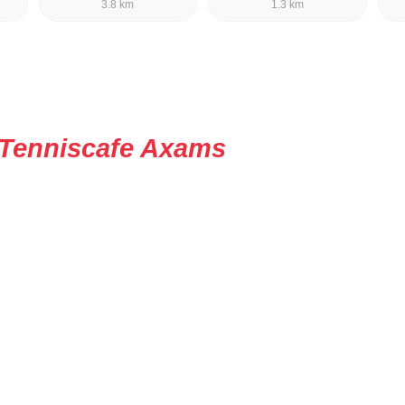
3.8 km
1.3 km
Tenniscafe Axams