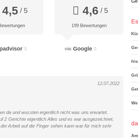
Ge
4,5
4,6
/ 5
/ 5
Es
Bewertungen
199 Bewertungen
Kü
Ge
ipadvisor
Google
via:
fri
Grö
12.07.2022
Ge
We
n da und wussten eigentlich nicht was uns erwartet.
uf 2 Gerichte eigentlich Alles und es war ausgezeichnet.
da
der Arbeit auf die Finger sehen kann war für mich sehr
Am