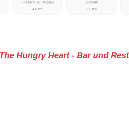
Friesach bei Peggau
Gratkorn
4.6 km
0.6 km
The Hungry Heart - Bar und Res