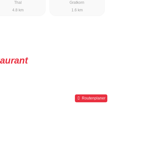
Thal
Gratkorn
4.8 km
1.6 km
taurant
Routenplaner