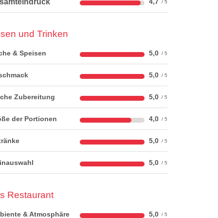
samteindruck
4,7
sen und Trinken
che & Speisen
5,0
schmack
5,0
sche Zubereitung
5,0
ße der Portionen
4,0
tränke
5,0
inauswahl
5,0
s Restaurant
biente & Atmosphäre
5,0