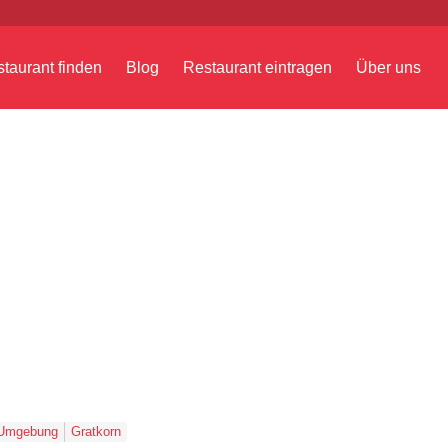
taurant finden
Blog
Restaurant eintragen
Über uns
 Umgebung
Gratkorn