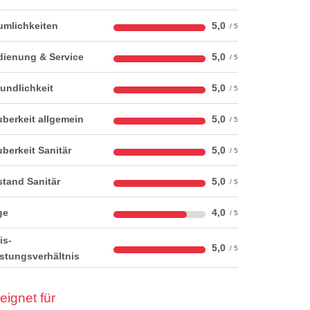
umlichkeiten
5,0
dienung & Service
5,0
undlichkeit
5,0
berkeit allgemein
5,0
berkeit Sanitär
5,0
tand Sanitär
5,0
ge
4,0
is-
5,0
stungsverhältnis
eignet für