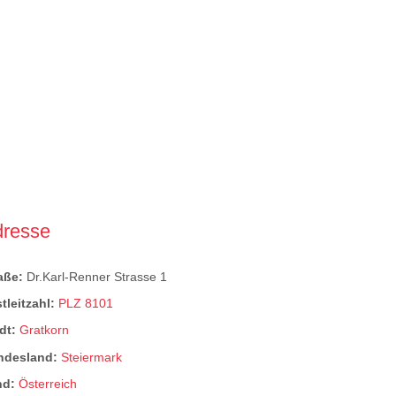
dresse
raße:
Dr.Karl-Renner Strasse 1
tleitzahl:
PLZ 8101
dt:
Gratkorn
ndesland:
Steiermark
nd:
Österreich