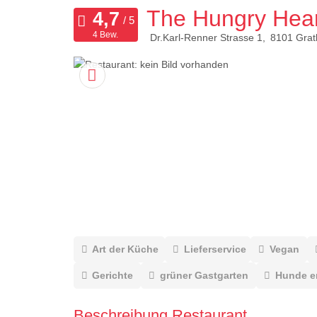
The Hungry Hear
4 Bew.
Dr.Karl-Renner Strasse 1
8101
Grat
Art der Küche
Lieferservice
Vegan
Gerichte
grüner Gastgarten
Hunde e
Beschreibung Restaurant