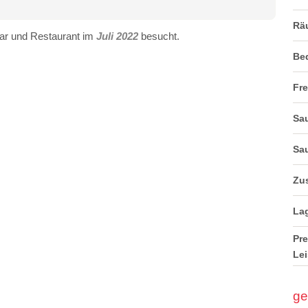
Rä
ar und Restaurant im
Juli 2022
besucht.
Be
Fre
Sau
Sau
Zus
La
Pre
Lei
ge