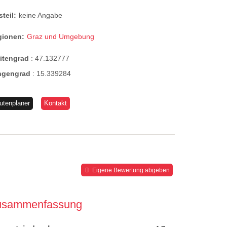
steil:
keine Angabe
gionen:
Graz und Umgebung
eitengrad
:
47.132777
ngengrad
:
15.339284
utenplaner
Kontakt
Eigene Bewertung abgeben
usammenfassung