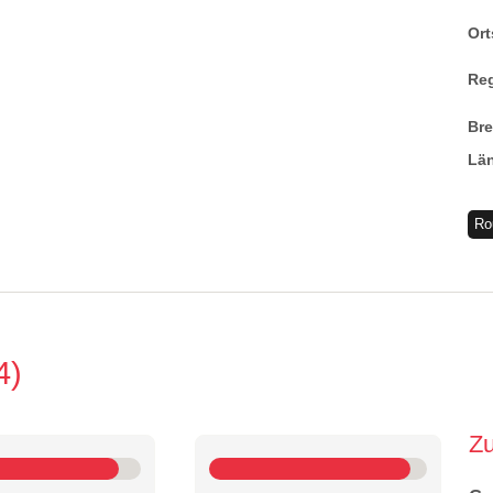
Ort
Re
Br
Lä
Ro
4
Z