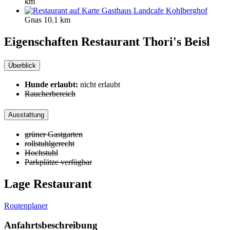
km
Gasthaus Landcafe Kohlberghof
Gnas
10.1 km
Eigenschaften Restaurant
Thori's Beisl
Überblick
Hunde erlaubt:
nicht erlaubt
Raucherbereich
Ausstattung
grüner Gastgarten
rollstuhlgerecht
Hochstuhl
Parkplätze verfügbar
Lage Restaurant
Routenplaner
Anfahrtsbeschreibung