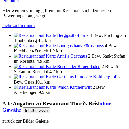
Premium
Hier werden vorrangig Premium Restaurants mit den besten
Bewertungen angezeigt.
mehr zu Premium
Berggasthof Fink
3 Bew.
Pirching am
Traubenberg
4.2 km
Landgasthaus Fürnschuss
4 Bew.
Kirchbach-Zerlach
1.2 km
Anni`s Gasthaus
2 Bew.
Sankt Stefan
im Rosental
4.9 km
Rosentaler Bauernladen
2 Bew.
St.
Stefan im Rosental
4.7 km
Gasthaus Landcafe Kohlberghof
3
Bew.
Gnas
10.1 km
Walch Kirchenwirt
2 Bew.
Allerheiligen
9.5 km
Alle Angaben zu
Restaurant Thori's Beisl
ohne
Gewähr
Inhalt melden
zurück zur Bilder-Galerie