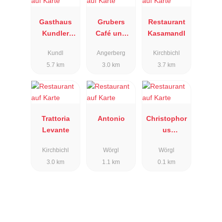
Gasthaus
Grubers
Restaurant
Kundler
Café und
Kasamandl
Klamm
Restaurant
Kundl
Angerberg
Kirchbichl
5.7 km
3.0 km
3.7 km
Trattoria
Antonio
Christophor
Levante
us
Restaurant
Kirchbichl
Wörgl
Wörgl
3.0 km
1.1 km
0.1 km