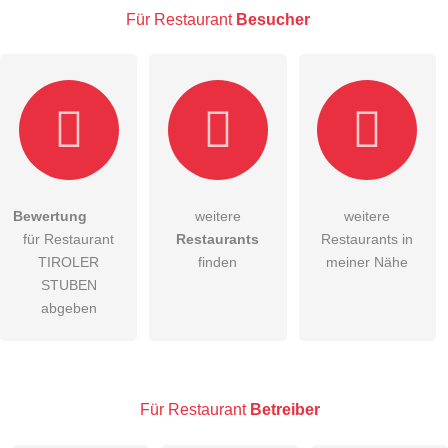
Für Restaurant
Besucher
E-Mail-Adresse (wird nicht veröffentlicht)
Bewertung
weitere
weitere
Hiermit akzeptiere ich die
AGB
.
für Restaurant
Restaurants
Restaurants in
TIROLER
finden
meiner Nähe
Die
Datenschutzerklärung
habe ich zur Kenntnis genommen.
STUBEN
abgeben
öffentliche Frage stellen
Abbrechen
Hinweis:
Bitte beachten Sie, öffentliche Fragen sind
für alle
Besucher sichtbar
.
Klicken Sie hier um eine
individuelle Frage
an den
Für Restaurant
Betreiber
Restaurant-Eintrag zu stellen
.