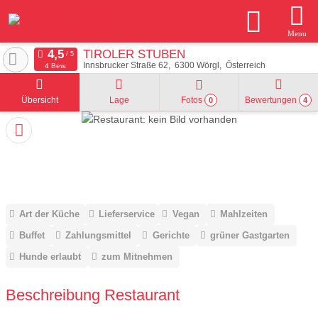
Menu
TIROLER STUBEN
Innsbrucker Straße 62
6300
Wörgl
Österreich
4 Bew.
Übersicht
Lage
Fotos
Bewertungen
0
4
Art der Küche
Lieferservice
Vegan
Mahlzeiten
Buffet
Zahlungsmittel
Gerichte
grüner Gastgarten
Hunde erlaubt
zum Mitnehmen
Beschreibung Restaurant