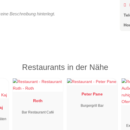
keine Beschreibung hinterlegt.
Te
Ho
Restaurants in der Nähe
Peter Pane
Roth
Burgergrill Bar
aj
Bar Restaurant Café
äten
Ex