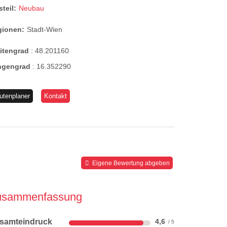
steil:
Neubau
gionen:
Stadt-Wien
eitengrad
:
48.201160
ngengrad
:
16.352290
utenplaner
Kontakt
Eigene Bewertung abgeben
usammenfassung
samteindruck
4,6