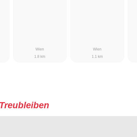
Wien
Wien
1.8 km
1.1 km
Treubleiben