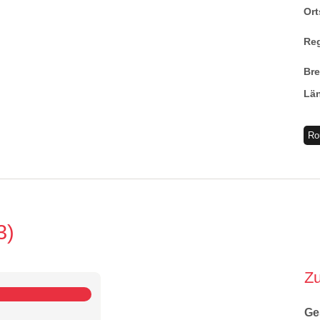
Ort
Re
Br
Lä
Ro
3
Z
Ge