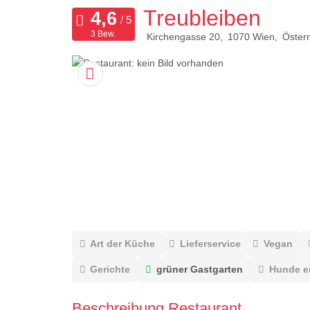
Treubleiben
3 Bew.
Kirchengasse 20
1070
Wien
Österr
Art der Küche
Lieferservice
Vegan
Gerichte
grüner Gastgarten
Hunde e
Beschreibung Restaurant