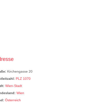
dresse
raße:
Kirchengasse 20
tleitzahl:
PLZ 1070
dt:
Wien-Stadt
ndesland:
Wien
nd:
Österreich