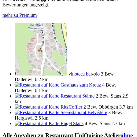
Bewertungen angezeigt.
mehr zu Premium
vinoteca bar-olo
3 Bew.
Dallenwil
6.2 km
Gasthaus zum Kreuz
4 Bew.
Dallenwil
6.1 km
Restaurant Stärne
2 Bew.
Stans
2.9
km
RitzCoffier
2 Bew.
Obbürgen
3.7 km
Seerestaurant Belvédère
3 Bew.
Hergiswil
2.5 km
Engel Stans
4 Bew.
Stans
2.7 km
Alle Angaben zu
Restaurant UniQuisine Atelier
ohne