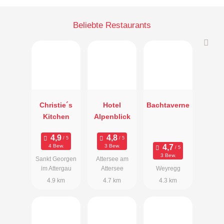
Beliebte Restaurants
Christie´s
Hotel
Bachtaverne
Kitchen
Alpenblick
4 Bew.
3 Bew.
3 Bew.
Sankt Georgen
Attersee am
im Attergau
Attersee
Weyregg
4.9 km
4.7 km
4.3 km