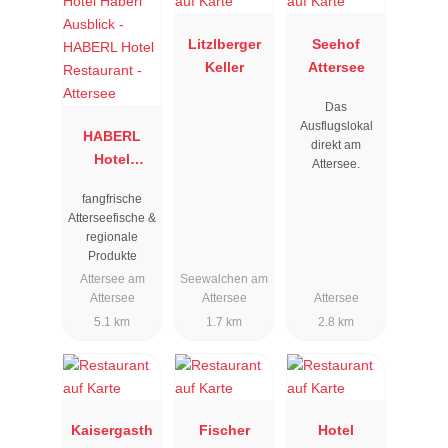
Litzlberger
Seehof
Keller
Attersee
Das
Ausflugslokal
HABERL
direkt am
Hotel
Attersee.
Restaurant -
fangfrische
Attersee
Atterseefische &
regionale
Produkte
Attersee am
Seewalchen am
Attersee
Attersee
Attersee
5.1 km
1.7 km
2.8 km
Kaisergasth
Fischer
Hotel