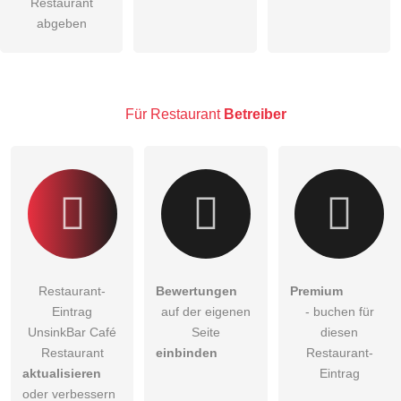
öffentliche Frage stellen
Restaurant
Abbrechen
abgeben
Hinweis:
Bitte beachten Sie, öffentliche Fragen sind
für alle
Besucher sichtbar
.
Klicken Sie hier um eine
individuelle Frage
an den
Restaurant-Eintrag zu stellen
.
Für Restaurant
Betreiber
Restaurant-
Bewertungen
Premium
Eintrag
auf der eigenen
- buchen für
UnsinkBar Café
Seite
diesen
Restaurant
einbinden
Restaurant-
aktualisieren
Eintrag
oder verbessern