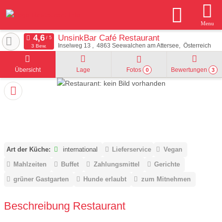
Menu
UnsinkBar Café Restaurant
Inselweg 13
4863
Seewalchen am Attersee
Österreich
3 Bew.
Übersicht
Lage
Fotos
Bewertungen
0
3
Art der Küche:
international
Lieferservice
Vegan
Mahlzeiten
Buffet
Zahlungsmittel
Gerichte
grüner Gastgarten
Hunde erlaubt
zum Mitnehmen
Beschreibung Restaurant