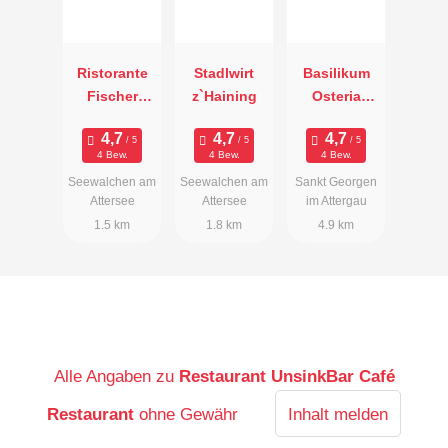
Ristorante
Stadlwirt
Basilikum
Fischer
z`Haining
Osteria
Sepp "da
Taverne
Michele"
4 Bew.
4 Bew.
4 Bew.
Seewalchen am
Seewalchen am
Sankt Georgen
Attersee
Attersee
im Attergau
1.5 km
1.8 km
4.9 km
Alle Angaben zu
Restaurant UnsinkBar Café
Restaurant
ohne Gewähr
Inhalt melden