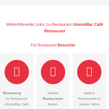
Vorname
Name
Weiterführende Links zu Restaurant
UnsinkBar Café
Restaurant
E-Mail-Adresse (wird nicht veröffentlicht)
Für Restaurant
Besucher
Hiermit akzeptiere ich die
AGB
.
Bewertung
weitere
weitere
für Restaurant
Restaurants
Restaurants in
Die
Datenschutzerklärung
habe ich zur Kenntnis genommen.
UnsinkBar Café
finden
meiner Nähe