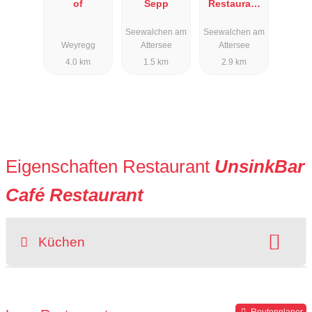
of
Sepp
Restaurant
Häupl
Seewalchen am
Seewalchen am
Weyregg
Attersee
Attersee
4.0 km
1.5 km
2.9 km
Eigenschaften Restaurant
UnsinkBar
Café Restaurant
Küchen
Art der Küche:
international